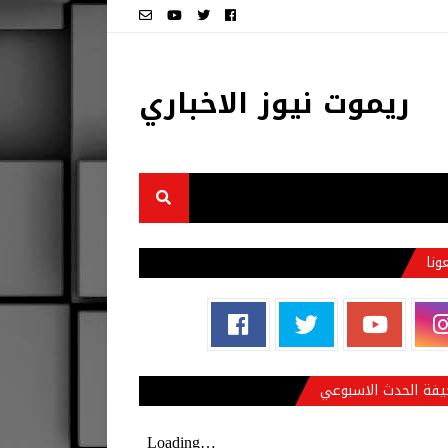
ريموت نيوز الاخباري
عونا
فة الحدث الاسبوعي