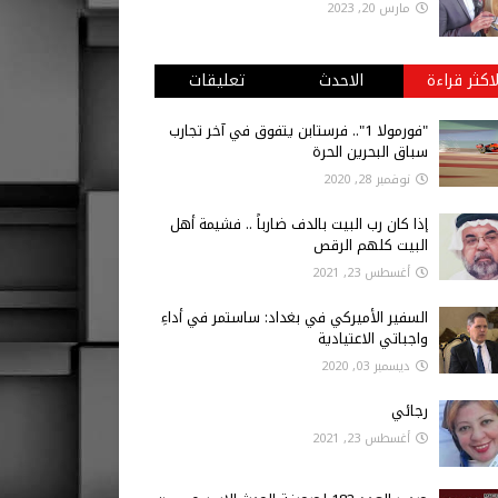
مارس 20, 2023
لاكثر قراءة
الاحدث
تعليقات
"فورمولا 1".. فرستابن يتفوق في آخر تجارب
سباق البحرين الحرة
نوفمبر 28, 2020
إذا كان رب البيت بالدف ضارباً .. فشيمة أهل
البيت كلهم الرقص
أغسطس 23, 2021
السفير الأميركي في بغداد: ساستمر في أداءِ
واجباتي الاعتيادية
ديسمبر 03, 2020
رجائي
أغسطس 23, 2021