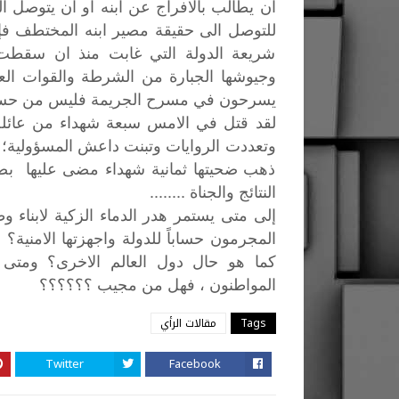
ان يطالب بالافراج عن ابنه او ان يتوصل ا
للتوصل الى حقيقة مصير ابنه المختطف ف
شريعة الدولة التي غابت منذ ان سقطت في
وجيوشها الجبارة من الشرطة والقوات ال
يسرحون في مسرح الجريمة فليس من حسيب و
لقد قتل في الامس سبعة شهداء من عائلة
وتعددت الروايات وتبنت داعش المسؤولية؛ حي
ذهب ضحيتها ثمانية شهداء مضى عليها بض
النتائج والجناة ........
إلى
متى
يستمر
هدر
الدماء
الزكية
لابناء
وط
المجرمون
حساباً
للدولة
واجهزتها
الامنية؟
كما
هو
حال
دول
العالم
الاخرى؟
ومتى
المواطنون
،
فهل
من
مجيب
؟؟؟؟؟؟
Tags
مقالات الرأي
Twitter
Facebook