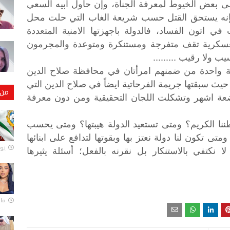
لى بعض الخيوط لمعرفة الجناة، وإن حاول ابيه السعي
إنه يستحق القتل حسب شريعة الغاب التي حلت محل
 اتون الفساد، فالدولة باجهزتها الامنية المتعددة
عسكرية تقف متفرجة ومستنكرة ومتوعدة والمجرمون
لا رقيب .........
 واحدة من ضمنهم امرأتان في محافظة صلاح الدين
ث سبقتها جريمة الفرحاتية ايضاً في صلاح الدين التي
من 
عة اشهر وتشكلت اللجان التحقيقية ومن دون معرفة
ننا
الكريم؟
ومتى
تستعيد
الدولة
هيبتها؟
ومتى
يحسب
ومتى
تكون
لنا
دولة
نعتز
بها
وبقوتها
لتدافع
على
ابنائها
يونيو
لا
نكتفي
بالاستنكار
بل
نقرنه
بالفعل؛
أسئلة
يثيرها
مارس 