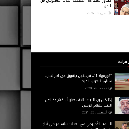
صدور العدد 183 لصحيفة الحدث الاسبوعي من
لندن
مايو 30, 2026
 قراءة
"فورمولا 1".. فرستابن يتفوق في آخر تجارب
سباق البحرين الحرة
نوفمبر 28, 2020
إذا كان رب البيت بالدف ضارباً .. فشيمة أهل
البيت كلهم الرقص
أغسطس 23, 2021
السفير الأميركي في بغداد: ساستمر في أداءِ