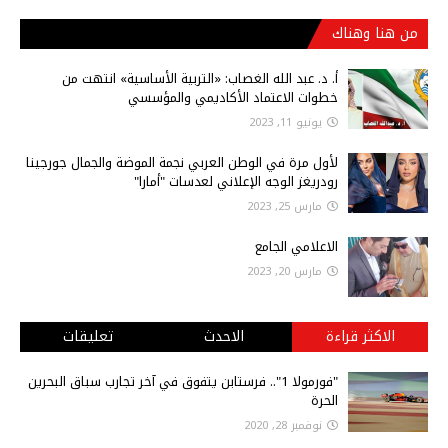
من هنا وهناك
أ‌. د. عبد الله الغصاب: «التربية الأساسية» انتهت من
خطوات الاعتماد الأكاديمي والمؤسسي
يونيو 11, 2023
لأول مرة في الوطن العربي نجمة الموضة والجمال جورجينا
رودريغز الوجه الإعلاني لعدسات "أمارا"
مارس 25, 2023
الاعلامي الجامع
مارس 20, 2023
الاكثر قراءة
الاحدث
تعليقات
"فورمولا 1".. فرستابن يتفوق في آخر تجارب سباق البحرين
الحرة
نوفمبر 28, 2020