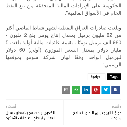
الحكومية على الإيرادات المالية المتحققة من بيع النفط
الخام في الأسواق العالمية".
وبلغت
صادرات
العراق
النفطية
لشهر
شباط
الماضي
أكثر
-
2
82
من
مليون
برميل
بمعدل
إنتاج
يومي
بلغ
مليون
5
960
الف
برميل
يوميًا
،
بقيمة
عائدات
مالية
أولية
بلغت
) 60
(
مليار
دولار
بمعدل
السعر
الموزون
أولي
دولار
للبرميل
الواحد
وفقًا
لبيان
شركة
سومو
بموقعها
".
الرسمي
Tags
العراقية
أقدم
أحدث
دواؤنا الرجوع إلى الله والتسامح
الكعبي يبحث مع بلاسخارت سبل
والإخاء
التعاون لإنجاح الانتخابات المُبكرة