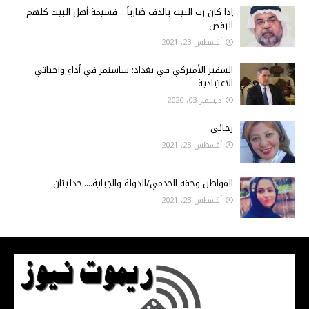
إذا كان رب البيت بالدف ضارباً .. فشيمة أهل البيت كلهم
الرقص
أغسطس 23, 2021
السفير الأميركي في بغداد: ساستمر في أداءِ واجباتي
الاعتيادية
ديسمبر 03, 2020
رجائي
أغسطس 23, 2021
المواطن وحقه الخدمي/الدولة والجباية.....جدليتان
أغسطس 23, 2021