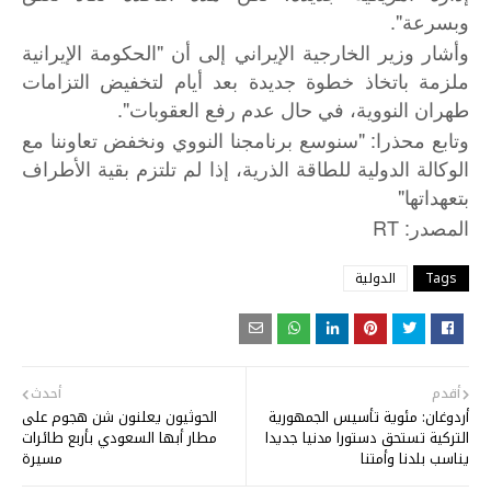
وبسرعة".
وأشار وزير الخارجية الإيراني إلى أن "الحكومة الإيرانية
ملزمة باتخاذ خطوة جديدة بعد أيام لتخفيض التزامات
طهران النووية، في حال عدم رفع العقوبات".
وتابع محذرا: "سنوسع برنامجنا النووي ونخفض تعاوننا مع
الوكالة الدولية للطاقة الذرية، إذا لم تلتزم بقية الأطراف
بتعهداتها"
: RT
المصدر
Tags
الدولية
أقدم
أحدث
أردوغان: مئوية تأسيس الجمهورية
الحوثيون يعلنون شن هجوم على
التركية تستحق دستورا مدنيا جديدا
مطار أبها السعودي بأربع طائرات
يناسب بلدنا وأمتنا
مسيرة