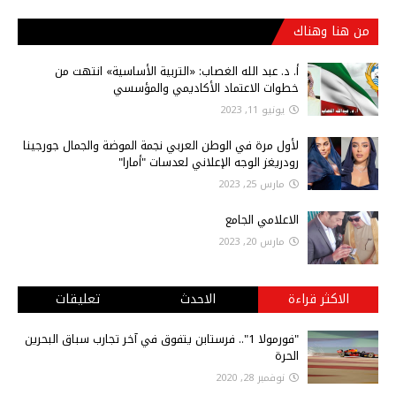
من هنا وهناك
أ‌. د. عبد الله الغصاب: «التربية الأساسية» انتهت من
خطوات الاعتماد الأكاديمي والمؤسسي
يونيو 11, 2023
لأول مرة في الوطن العربي نجمة الموضة والجمال جورجينا
رودريغز الوجه الإعلاني لعدسات "أمارا"
مارس 25, 2023
الاعلامي الجامع
مارس 20, 2023
الاكثر قراءة
الاحدث
تعليقات
"فورمولا 1".. فرستابن يتفوق في آخر تجارب سباق البحرين
الحرة
نوفمبر 28, 2020