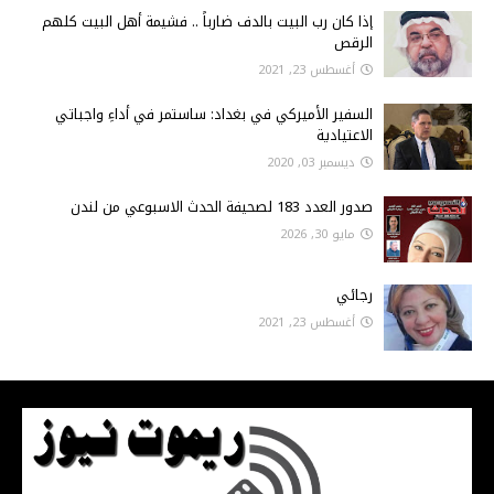
إذا كان رب البيت بالدف ضارباً .. فشيمة أهل البيت كلهم
الرقص
أغسطس 23, 2021
السفير الأميركي في بغداد: ساستمر في أداءِ واجباتي
الاعتيادية
ديسمبر 03, 2020
صدور العدد 183 لصحيفة الحدث الاسبوعي من لندن
مايو 30, 2026
رجائي
أغسطس 23, 2021