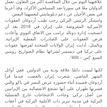
علاقتهما اليوم من خلال المنافسة أكثر من التعاون. تعمل
الدولتان معًا في سوريا ضد المسلحين الأكراد، وقد أعربتا
في بعض الأحيان عن دعم دبلوماسي لبعضهما البعض.
واستنكر الرئيس التركي رجب طيب أردوغان العقوبات
الأميركية المفروضة على إيران في 2018 بعد أن
انسحبت إدارة دونالد ترامب من الاتفاق النووي وأعادت
فرض العقوبات على الصادرات النفطية الإيرانية.
وبالمثل، أدانت إيران الولايات المتحدة لفرضها عقوبات
على تركيا في ديسمبر لشرائها نظام الصواريخ روسي
الصنع “إس – 400”.
لكنها ليست دائمًا علاقة ودية بين الدولتين. ففي أوائل
الشهر الماضي، شعرت إيران بالغضب عندما قرأ
أردوغان قصيدة أثناء حضوره عرض النصر في باكو والتي
فسرتها طهران على أنها تشجع الانفصالية بين الإيرانيين
من أصل تركي. وجاءت الاحتجاجات خارج القنصلية
التركية في مدينة تبريز ذات الأغلبية التركية في أعقاب
تصريحات أردوغان وشبهه السياسيون الإيرانيون