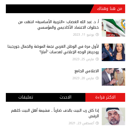
من هنا وهناك
أ‌. د. عبد الله الغصاب: «التربية الأساسية» انتهت من
خطوات الاعتماد الأكاديمي والمؤسسي
يونيو 11, 2023
لأول مرة في الوطن العربي نجمة الموضة والجمال جورجينا
رودريغز الوجه الإعلاني لعدسات "أمارا"
مارس 25, 2023
الاعلامي الجامع
مارس 20, 2023
الاكثر قراءة
الاحدث
تعليقات
إذا كان رب البيت بالدف ضارباً .. فشيمة أهل البيت كلهم
الرقص
أغسطس 23, 2021