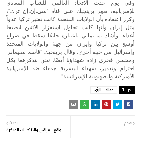
وفي
يوم
حدث
الاتحاد
العالمي
للشباب
المعادي
”
.
.
“
للإمبريالية،
ظهر
برينجيك
على
قناة
سي
إن
إن
ترك
،
وكرر
اعتقاده
بأن
الولايات
المتحدة
كانت
تعتبر
تركيا
عدواً
مثل
إيران
وأنها
كانت
تحاول
استفزاز
الاثنين
ليصبحا
.
أعداء
وأشاد
بسليماني
باعتباره
حليفًا
سقط
في
صراع
أوسع
بين
تركيا
وإيران
من
جهة
والولايات
المتحدة
“
.
وإسرائيل
من
جهة
أخرى
وقال
برينجيك
قاسم
سليماني
.
ومحسن
فخري
زادة
شهداؤنا
أيضًا
نحن
نتذكرهما
بكل
احترام
وتقدير،
شهداء
البشرية
جمعاء
ضد
الإمبريالية
”.
الأميركية
والصهيونية
الإسرائيلية
Tags
مقالات الرأي
أقدم
أحدث
الواقع العراقي والانتخابات المبكرة