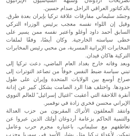
بالدكتاتور العراقي الراحل صدام حسين.
وجسّد سليماني مفارقات علاقة تركيا بإيران بعدة طرق.
وقيل إن اللواء نفسه معجب برئيس الوزراء التركي
السابق أحمد داود أوغلو واعتبر نفسه ممن يسير على
خطى سياسته الخارجية. وكان أيضًا، وفقًا لملفات
المخابرات الإيرانية المسربة، من محبي رئيس المخابرات
التركية هاكان فيدان.
وبعد وفاته خارج بغداد العام الماضي، دعت تركيا إلى
تبني سياسة ضبط النفس خوفاً من تصاعد التوترات إلى
صراع أوسع بين الولايات المتحدة وإيران على طول
حدودها. واختلف هذا الرد الصامت بشكل كبير عن إدانة
أنقرة اللاحقة التي أعقبت “اغتيال إسرائيل” للعالم النووي
الإيراني محسن فخري زادة في نوفمبر.
وانتقد المعلقون الأتراك المقربون من حزب العدالة
والتنمية الحاكم بزعامة أردوغان أولئك الذين عبروا عن
تعاطفهم مع سليماني، باعتباره مجرم حرب وعامل
تمكين لأعداء تركيا مثل بشار الأسد في سوريا وحزب