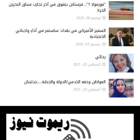
"فورمولا 1".. فرستابن يتفوق في آخر تجارب سباق البحرين
الحرة
نوفمبر 28, 2020
السفير الأميركي في بغداد: ساستمر في أداءِ واجباتي
الاعتيادية
ديسمبر 03, 2020
رجائي
أغسطس 23, 2021
المواطن وحقه الخدمي/الدولة والجباية.....جدليتان
أغسطس 23, 2021