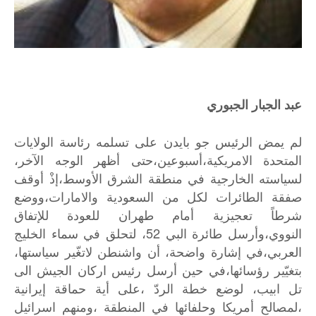
عبد الجبار الجبوري
لم
يمض
الرئيس
جو
بايدن
على
تسلمه
رئاسة
الولايات
المتحدة
الامريكية،أسبوعين،حتى
أظهر
الوجه
الآخر،
لسياسته
الخارجية
في
منطقة
الشرق
الأوسط،إذْ
أوقف
صفقة
الطائرات
لكل
من
السعودية
والامارات،ووضع
شرطاً
تعجيزية
أمام
طهران
للعودة
للإتفاق
52
النووي،وأرسل
طائرة
البي
،
لتحلق
في
سماء
الخليج
العربي،في
إشارة
واضحة،
أن
واشنطن
لاتغّير
سياستها،
بتغيّير
رؤسائها،في
حين
أرسل
رئيس
اركان
الجيش
الى
تل
ابيب،
لوضع
خطة
الردّ
،على
أية
حماقة
إيرانية
،لمصالح
أمريكا
وحلفائها
في
المنطقة
،ومنهم
اسرائيل