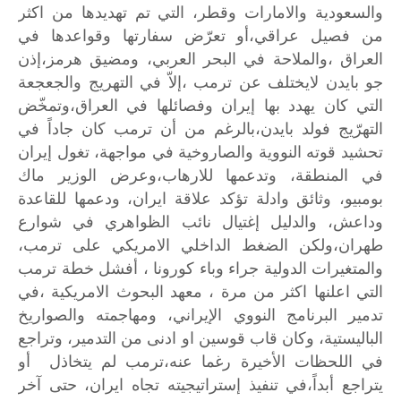
والسعودية
والامارات
وقطر،
التي
تم
تهديدها
من
اكثر
من
فصيل
عراقي،أو
تعرّض
سفارتها
وقواعدها
في
العراق
،والملاحة
في
البحر
العربي،
ومضيق
هرمز،إذن
جو
بايدن
لايختلف
عن
ترمب
،إلاّ
في
التهريج
والجعجعة
التي
كان
يهدد
بها
إيران
وفصائلها
في
العراق،وتمخّض
التهرّيج
فولد
بايدن،بالرغم
من
أن
ترمب
كان
جاداً
في
تحشيد
قوته
النووية
والصاروخية
في
مواجهة،
تغول
إيران
في
المنطقة،
وتدعمها
للارهاب،وعرض
الوزير
ماك
بومبيو،
وثائق
وادلة
تؤكد
علاقة
ايران،
ودعمها
للقاعدة
وداعش،
والدليل
إغتيال
نائب
الظواهري
في
شوارع
طهران،ولكن
الضغط
الداخلي
الامريكي
على
ترمب،
والمتغيرات
الدولية
جراء
وباء
كورونا
،
أفشل
خطة
ترمب
التي
اعلنها
اكثر
من
مرة
،
معهد
البحوث
الامريكية
،في
تدمير
البرنامج
النووي
الإيراني،
ومهاجمته
والصواريخ
الباليستية،
وكان
قاب
قوسين
او
ادنى
من
التدمير،
وتراجع
في
اللحظات
الأخيرة
رغما
عنه،ترمب
لم
يتخاذل
أو
يتراجع
أبداً،في
تنفيذ
إستراتيجيته
تجاه
ايران،
حتى
آخر