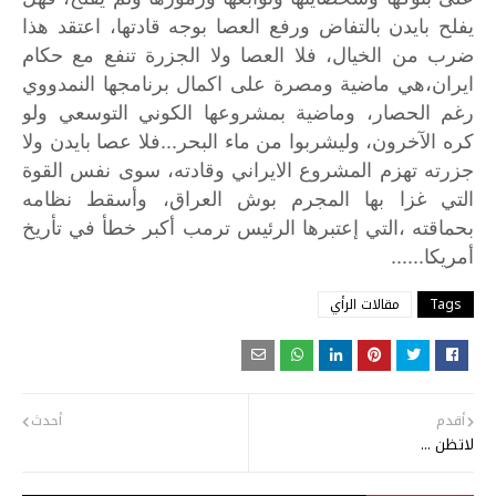
يفلح
بايدن
بالتفاض
ورفع
العصا
بوجه
قادتها،
اعتقد
هذا
ضرب
من
الخيال،
فلا
العصا
ولا
الجزرة
تنفع
مع
حكام
ايران،هي
ماضية
ومصرة
على
اكمال
برنامجها
النمدووي
رغم
الحصار،
وماضية
بمشروعها
الكوني
التوسعي
ولو
...
كره
الآخرون،
وليشربوا
من
ماء
البحر
فلا
عصا
بايدن
ولا
جزرته
تهزم
المشروع
الايراني
وقادته،
سوى
نفس
القوة
التي
غزا
بها
المجرم
بوش
العراق،
وأسقط
نظامه
بحماقته
،التي
إعتبرها
الرئيس
ترمب
أكبر
خطأ
في
تأريخ
......
أمريكا
Tags
مقالات الرأي
أقدم
أحدث
لاتظن ...