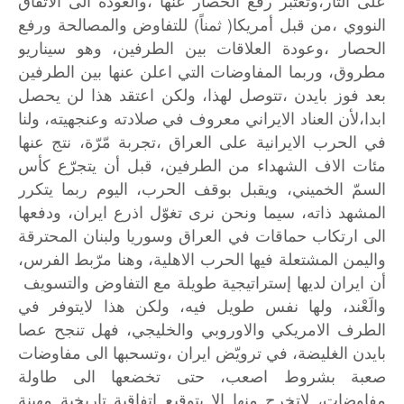
على
الثأر،وتعتبر
رفع
الحصار
عنها
،والعودة
الى
الاتفاق
)
(
النووي
،من
قبل
أمريكا
ثمناً
للتفاوض
والمصالحة
ورفع
الحصار
،وعودة
العلاقات
بين
الطرفين،
وهو
سيناريو
مطروق،
وربما
المفاوضات
التي
اعلن
عنها
بين
الطرفين
بعد
فوز
بايدن
،تتوصل
لهذا،
ولكن
اعتقد
هذا
لن
يحصل
ابدا،لأن
العناد
الايراني
معروف
في
صلادته
وعنجهيته،
ولنا
في
الحرب
الايرانية
على
العراق
،تجربة
مّرّة،
نتج
عنها
مئات
الاف
الشهداء
من
الطرفين،
قبل
أن
يتجرّع
كأس
السمّ
الخميني،
ويقبل
بوقف
الحرب،
اليوم
ربما
يتكرر
المشهد
ذاته،
سيما
ونحن
نرى
تغوّل
اذرع
ايران،
ودفعها
الى
ارتكاب
حماقات
في
العراق
وسوريا
ولبنان
المحترقة
واليمن
المشتعلة
فيها
الحرب
الاهلية،
وهنا
مرّبط
الفرس،
أن
ايران
لديها
إستراتيجية
طويلة
مع
التفاوض
والتسويف
والَعْند،
ولها
نفس
طويل
فيه،
ولكن
هذا
لايتوفر
في
الطرف
الامريكي
والاوروبي
والخليجي،
فهل
تنجح
عصا
بايدن
الغليضة،
في
ترويّض
ايران
،وتسحبها
الى
مفاوضات
صعبة
بشروط
اصعب،
حتى
تخضعها
الى
طاولة
مفاوضات،
لاتخرج
منها
الا
بتوقيع
إتفاقية
تاريخية
مهينة