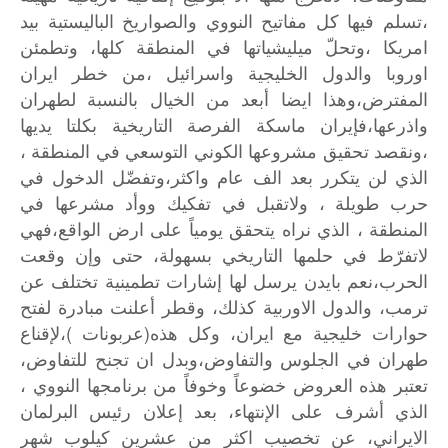
،تسلم
فيها
كل
مفاتيح
النووي
والصواريخ
الباليستية
بيد
امريكا
،وتحلّ
ميليشياتها
في
المنطقة
كلها،
وتطمئن
اوروبا
والدول
الخليجية
واسرائيل
،من
خطر
ايران
المفترض،وهذا
ايضا
أبعد
من
الخيال
بالنسبة
لطهران
واذرعها،فإيران
ماسكة
الفرصة
التاريخية
بكلتا
يديها
،ونقصد
تحقيق
مشروعها
الكوني
التوسعي
في
المنطقة
،
الذي
لن
يتكرر
بعد
الف
عام
واكثر،وتفضّل
الدخول
في
حرب
طويلة
،
ولاتقبل
في
تفكيك
ووأد
مشرعها
في
المنطقة
،
الذي
نراه
يتحقق
يومياً
على
ارض
الواقع،فهي
لاتفرّط
في
حلمها
التاريخي
بسهولة،
حتى
وإن
وقعت
الحرب،نعم
بايدن
يرسل
لها
إشارات
تطمينية
تختلف
عن
ترمب،
والدول
الاوربية
كذلك،
وقطر
أعلنت
مبادرة
لفتح
)
(
حوارات
خليجية
مع
ايران،
وكل
هذه
عربونات
،لإقناع
طهران
في
الجلوس
والتفاوض،وبدل
ان
تجنح
للتفاوض،
تعتبر
هذه
العروض
خضوعاً
وخوفاً
من
برنامجها
النووي
،
الذي
أشرف
على
الإنتهاء،
بعد
إعلان
رئيس
البرلمان
الايراني،
عن
تخصيب
اكثر
من
عشرين
كيلوب
شهر