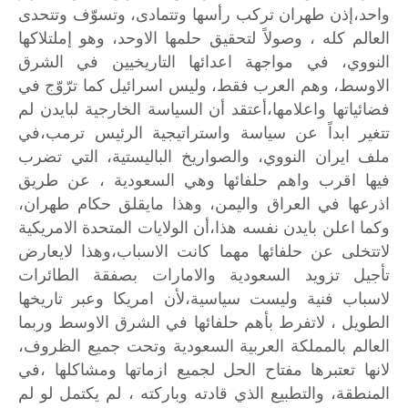
واحد،إذن
طهران
تركب
رأسها
وتتمادى،
وتسوّف
وتتحدى
العالم
كله
،
وصولاً
لتحقيق
حلمها
الاوحد،
وهو
إملتلاكها
النووي،
في
مواجهة
اعدائها
التاريخيين
في
الشرق
الاوسط،
وهم
العرب
فقط،
وليس
اسرائيل
كما
ترّوّج
في
فضائياتها
واعلامها،أعتقد
أن
السياسة
الخارجية
لبايدن
لم
تتغير
ابداً
عن
سياسة
واستراتيجية
الرئيس
ترمب،في
ملف
ايران
النووي،
والصواريخ
الباليستية،
التي
تضرب
فيها
اقرب
واهم
حلفائها
وهي
السعودية
،
عن
طريق
اذرعها
في
العراق
واليمن،
وهذا
مايقلق
حكام
طهران،
وكما
اعلن
بايدن
نفسه
هذا،أن
الولايات
المتحدة
الامريكية
لاتتخلى
عن
حلفائها
مهما
كانت
الاسباب،وهذا
لايعارض
تأجيل
تزويد
السعودية
والامارات
بصفقة
الطائرات
لاسباب
فنية
وليست
سياسية،لأن
امريكا
وعبر
تاريخها
الطويل
،
لاتفرط
بأهم
حلفائها
في
الشرق
الاوسط
وربما
العالم
بالمملكة
العربية
السعودية
وتحت
جميع
الظروف،
لانها
تعتبرها
مفتاح
الحل
لجميع
ازماتها
ومشاكلها
،في
المنطقة،
والتطبيع
الذي
قادته
وباركته
،
لم
يكتمل
لو
لم