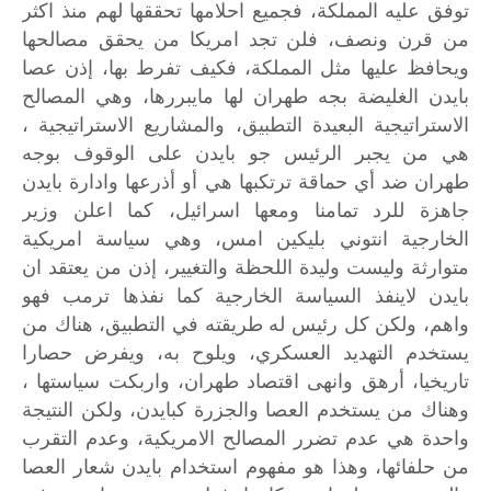
توفق
عليه
المملكة،
فجميع
احلامها
تحققها
لهم
منذ
اكثر
من
قرن
ونصف،
فلن
تجد
امريكا
من
يحقق
مصالحها
ويحافظ
عليها
مثل
المملكة،
فكيف
تفرط
بها،
إذن
عصا
بايدن
الغليضة
بجه
طهران
لها
مايبررها،
وهي
المصالح
الاستراتيجية
البعيدة
التطبيق،
والمشاريع
الاستراتيجية
،
هي
من
يجبر
الرئيس
جو
بايدن
على
الوقوف
بوجه
طهران
ضد
أي
حماقة
ترتكبها
هي
أو
أذرعها
وادارة
بايدن
جاهزة
للرد
تمامنا
ومعها
اسرائيل،
كما
اعلن
وزير
الخارجية
انتوني
بليكين
امس،
وهي
سياسة
امريكية
متوارثة
وليست
وليدة
اللحظة
والتغيير،
إذن
من
يعتقد
ان
بايدن
لاينفذ
السياسة
الخارجية
كما
نفذها
ترمب
فهو
واهم،
ولكن
كل
رئيس
له
طريقته
في
التطبيق،
هناك
من
يستخدم
التهديد
العسكري،
ويلوح
به،
ويفرض
حصارا
تاريخيا،
أرهق
وانهى
اقتصاد
طهران،
واربكت
سياستها
،
وهناك
من
يستخدم
العصا
والجزرة
كبايدن،
ولكن
النتيجة
واحدة
هي
عدم
تضرر
المصالح
الامريكية،
وعدم
التقرب
من
حلفائها،
وهذا
هو
مفهوم
استخدام
بايدن
شعار
العصا