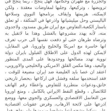
والجزرة
مع
طهران
وحكامها،
فهل
ينجح
،
ربما
ينجح
في
ترويضها
،
وتركيعها،
وجلبها
لمفاوضات
معقدة
،
ولكن
لايمكنه،
هزيمتها
وايقاف
برنامجها
النووي
وسلاحها
الباليستي
وحل
ميليشياتها
واذرعها
في
المنكقة
،
لو
تعلق
باستار
الكعبة،التفاوض
مع
ايران
طريق
مسدود،
ولاجدوى
منه،
لأنه
يهدد
مشروعها
بالفشل
وهذا
ما
لاتقبل
به
وترضاه
طرهان
حتى
لو
دفعت
نفسها
الى
حرب
تعرف
انها
خاسرة
مع
امريكا
والخليج
واوروبا،
في
المقابل،
لايمكن
لهذه
الدول
على
الاطلاق
القبلول
بايران
دولة
نووية
تهدد
مصالحها
ووجدودها
على
المدى
المنظور
والبعيد،
وهنا
مكمن
القلق
الامريكي
والخليجي
والاوروبي،
اعتقد
ان
عصا
بايد
الغليضة
ضد
ايران
مضيعة
للوقت
،
فقد
استخدمها
سلفه
وفشل
في
اركاعها
،بحصار
تاريخي
خانق،ودعوات
متطررة
للتفاوض
واعطاء
رقم
الهاتف
لللاتصال
،
وقطع
النفط
الايراني
بالكامل
،
ومنع
اوروبا
من
التعانمل
الاقتصادي
والعسكري
والجوي
معها،
ووضع
اذرعها
على
لائحة
الارهاب،
وفرض
عقوبات
اقتصادية
على
بنوكها
وشخصايتها
وتوابعها
ورموزها
ولم
يفلح،
فهل