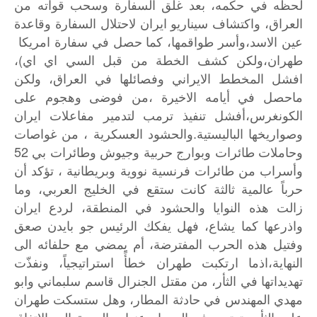
لحظه
في
حكمه،
بعد
غلق
السفارة
وسحب
قواته
من
العراق،
واكتشاف
سيناريو
ايران
لاحتلال
السفارة
وقاعدة
عين
الاسد،وأسر
طواقمها،
كما
حصل
في
سفارة
امريكا
)
طهران،ولكن
كشف
الخطة
من
قبل
السي
اي
اي
،
افشل
المخطط
الايراني
وفصائلها
في
العراق،
ولكن
ماحصل
في
أيامه
الاخيرة
،من
فوضى
وهجوم
على
الكونغرس،أفشل
تنفيذ
ترمب
لتدمير
مفاعلات
ايران
.
وصواريخها
الباليستية
والحشود
العسكرية
،
من
غواصات
52
وحاملات
طائرات
وبوارج
حربية
وجيوش
وطائرات
بي
وأسراب
من
طائرات
فرنسية
نووية
وبريطانية
،
تؤكد
أن
حرباً
عالمية
ثالثة
كانت
ستقع
في
الخليج
العربي،
وما
زالت
هذه
النوايا
والحشود
في
المنطقة،
لردع
ايران
واذرعها
كما
يشاع،
فهل
يفكك
الرئيس
جو
بايدن
صعق
وفتيل
هذه
الحرب
المفترضة،
أم
يمضي
مع
حلفائه
الى
النهاية،اذما
ارتكبت
طهران
خطأً
استراتيجياً،
ونفذّت
تهديداتها
في
الثأر،
من
مقتل
الجنرال
قاسم
سلبماني
وابو
مهدي
المهندس
في
حادثة
المطار،
وهل
ستسكت
طهران