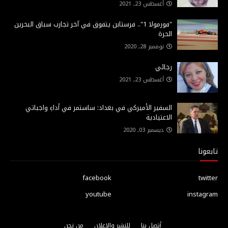
أغسطس 23, 2021
"فورمولا 1".. فرستابن يتفوق في آخر تجارب سباق البحرين
الحرة
نوفمبر 28, 2020
رجائي
أغسطس 23, 2021
السفير الأميركي في بغداد: ساستمر في أداءِ واجباتي
الاعتيادية
ديسمبر 03, 2020
تابعونا
facebook
twitter
youtube
instagram
أتصل بنا
للنشر والاعلان
من نحن