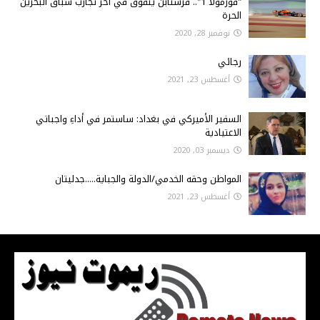
"فورمولا 1".. فرستابن يتفوق في آخر تجارب سباق البحرين
الحرة
نوفمبر 28, 2020
رجائي
أغسطس 23, 2021
السفير الأميركي في بغداد: ساستمر في أداءِ واجباتي
الاعتيادية
ديسمبر 03, 2020
المواطن وحقه الخدمي/الدولة والجباية.....جدليتان
أغسطس 23, 2021