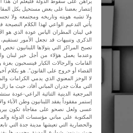
يراهن على سقوط الدولة فليعلم أن هذا الس
إنتصار بعضنا على بعض مستحيل بكل المقاييس
ولا تشبه هويته وتاريخه ومجتمعه ولا تج
يأتي التدعيم الواعي لهذا الكلام النصيحة
في لبنان المطران الياس عودة الذي هو ال
الذكرى وتنبيهات قد تجعل الأمور تستقيم، 
تصبح المراكز التي يتولاها اللبنانيون تخص
وعندما يعمل هؤلاء من أجل خير لبنان وال
القامات والرجالات الكبار فينسحبون بعزة
القضاء أو خروج على القانون”. هو بكلام آخر
لا الوخز المعنوي الذي يدمي الكرامات وال
التي ملأت جدران المباني أفاد، حيث ما زا
المرجعية الدينية الثنائية الراعي-عودة ستشك
إستمر مفقوداً يفقد اللبنانيون وطن الآباء والأ
عسى
ولعل
نصحو
على
مفاجأة
تكون
بير
المكتوبة
على
مباني
مؤسسات
الدولة
والم
والحضارية
التي
تعيشها
مدينة
جدة
التي
تابعن
حيث
يزينون
شوارع
المدينة
وجسورها
بفن