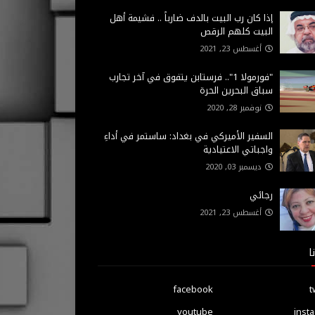
إذا كان رب البيت بالدف ضارباً .. فشيمة أهل
البيت كلهم الرقص
أغسطس 23, 2021
"فورمولا 1".. فرستابن يتفوق في آخر تجارب
سباق البحرين الحرة
نوفمبر 28, 2020
السفير الأميركي في بغداد: ساستمر في أداءِ
واجباتي الاعتيادية
ديسمبر 03, 2020
رجائي
أغسطس 23, 2021
ا
facebook
t
youtube
inst