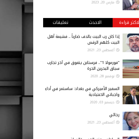
مارس 20, 2023
لاكثر قراءة
الاحدث
تعليقات
إذا كان رب البيت بالدف ضارباً .. فشيمة أهل
البيت كلهم الرقص
أغسطس 23, 2021
"فورمولا 1".. فرستابن يتفوق في آخر تجارب
سباق البحرين الحرة
نوفمبر 28, 2020
السفير الأميركي في بغداد: ساستمر في أداءِ
واجباتي الاعتيادية
ديسمبر 03, 2020
رجائي
أغسطس 23, 2021