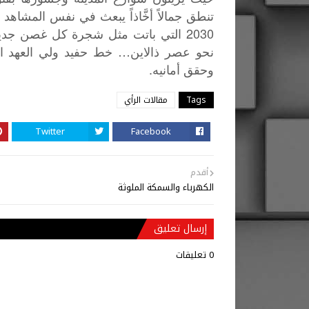
تنطق
جمالاً
أخَّاذاً
يبعث
في
نفس
المشاهد
2030
التي
باتت
مثل
شجرة
كل
غصن
جدي
…
نحو
عصر
ذالاين
خط
حفيد
ولي
العهد
ا
.
وحقق
أمانيه
Tags
مقالات الرأي
Twitter
Facebook
أقدم
الكهرباء والسمكة الملوثة
إرسال تعليق
0 تعليقات