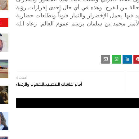
.
حالة
من
الفرح
وهذه
في
أي
حال
إحدى
إفرازات
رؤية
د
فيها
يحمل
الإخضرار
والثمار
فنوناً
وتطلعات
حضارية
ا
.
لأمير
محمد
بن
سلمان
برسم
عموم
العالم
رعاه
الله
أحدث
أمام شاشات التنصيب..الشعوب والزعماء