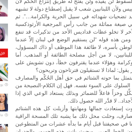
قوط لن يفيده ولن يفتح له طريق إنتزاع الحُكْم لأن
 ولأن اللبنانيين شعب لا يقبل إصطناع دولة لا تشبهه
سد تضحيات شهدائه في سبيل الحرية والكرامة…”. ثم
 في صيغة مماثلة من جانب رأس المرجعية الأرثوذكسية
آخر لا تخلو عظات قداديس الأحد من تذكيرات قد تنفع
ومن هذه قوله “لن يستقيم الوضع في لبنان إلاّ عندما
 الوطن بأسره، لا طائفة هذا الموظف أو ذاك المسؤول،
من 
لبنانيين، لا من أجل مصلحة الطائفة أو المذهب. أما
 وكرامة وهؤلاء عندما يقترفون خطأ، دون تشويش على
 يقول: لماذا لا تستقيلون فترتاحون وتريحون؟
متمثل بما حوته الشتائم في حق أهل الحُكْم والمصارف
ل السلوك على السوء نفسه. فهل إن الكلام-النصيحة من
يونيو
ِّل وخزاً فاعلاً للضمائر وبذلك يستعاد الوعي الذي إذا
جداد.. لا قدَّر الله حصول ذلك.
وت
إستعادت
جمالها
ومهابتها
وأزيلت
كل
هذه
الشتائم
مارس 
صارف،
وحلت
محل
ذلك
ما
يشبه
تلك
المسحة
الراقية
ا
في
صحيفتنا
قبل
أيام
ما
بدأه
عشرات
من
المتطوعين
ون
الخط
العربي
وبحيث
باتت
هذه
الجسور
والجدران