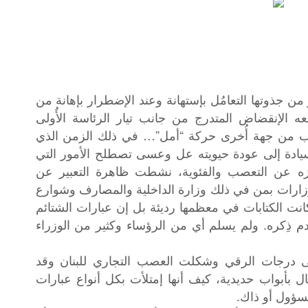
ر من جذوتها التعامُل بإستهانة وعند الإضطرار بإهانة من
معه الإنقضاض المتدرج من جانب تيار الرئاسة الأُولى
ب من جهة أُخرى حركة “أمل”… في ذلك الزمن الذي
السيادة إلى عودة حيويته عل وعسى تصطلح الأمور التي
ه عن التعصب والفئوية، نشطت ظاهرة التعبير عن
وزارات بمن في ذلك وزارة الداخلية والمصارف وشوارع
انت الكتابات في معظمها رديئة بل إن عبارات الشتائم
دم ذِكره. ولم يسلم أي من الرؤساء وكثير من الوزراء
ى درجات الرقي وشكلت العصب التجاري للبنان وقد
ل بأبواب حديدية، كيف أنها إمتلأت بكل أنواع عبارات
مسؤول أو ذاك.