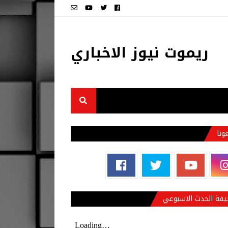
ريموت نيوز الاخباري
عونا
فة الحدث الاسبوعي