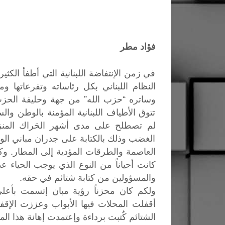
فؤاد مطر
في زمن الإنتفاضة اللبنانية التي أطفأ الكثي
النظام اللبناني بكل رئاساته وتفرعاتها و
وساتره “حزب الله” من جهة وحليفة الحز
تتوق الأطياف اللبنانية المؤمنة بالوطن و
لم تصطلح على مدى أشهر الحَراك المنز
الغضب وذلك بالكتابة على جدران مباني ال
العاصمة والطرقات المؤدية إلى المطار. وك
كانت أحياناً من النوع الذي يوجب الحياء ع
والمسؤولين من كتابة شتائم في حقه.
ولكم كان محزناً رؤية مبان إتسمت بأعل
أقفلت المحلات فيها الأبواب وعززت الإقفا
الشتائم كُتبت برداءة وإعتمدت إهانة هذا ال