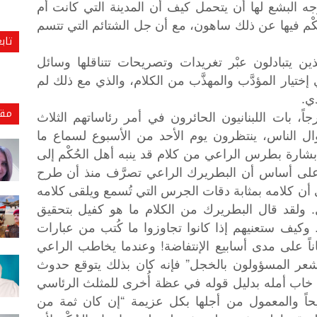
البشع لها أن يتحمل كيف أن المدينة التي كانت أم
كْم فيها عن ذلك ساهون، مع أن جل الشتائم التي تتسم
تاب
ن يتبادلون عبْر تغريدات وتصريحات تتناقلها وسائل
تيار المؤدَّب والمهذَّب من الكلام، والذي مع ذلك لم
دي.
مقا
جاً، بات اللبنانيون الحائرون في أمر رئاساتهم الثلاث
ال الناس، ينتظرون يوم الأحد من الأسبوع لسماع ما
بشارة بطرس الراعي من كلام قد ينبه أهل الحُكْم إلى
ك على أساس أن البطريرك الراعي تصرَّف منذ أن طرح
ى أن كلامه بمثابة دقات الجرس التي تُسمع ويلقى كلامه
. ولقد قال البطريرك من الكلام ما هو كفيل بتحقيق
. وكيف ستعنيهم إذا كانوا تجاوزوا ما كُتب من عبارات
اً على مدى أسابيع الإنتفاضة! وعندما يخاطب الراعي
يشعر المسؤولون بالخجل” فإنه كان بذلك يتوقع حدوث
خاب أمله بدليل قوله في عظة أُخرى للمثلث الرئاسي
حاً والمعمول من أجلها بكل عزيمة “إن كان ثمة من