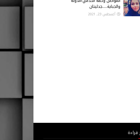
المواطن وحقه الخدمي/الدولة
والجباية.....جدليتان
أغسطس 23, 2021
 قراءة