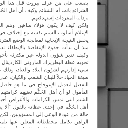
يصعب على مَن عرف بيروت قبل هذا الوجه 
الشرائع باتت أم الشتائم وكيف أن أهل الحُ
برذالة المفردات إستهدفتهم.
ولكن كيف لا يكون هؤلاء ساهين وهم الذي
الإعلام أسلوب الشتم نفسه مع إختلاف في إخ
يحقق النتيجة الإيجابية لمعالجة الوضع المتر
منذ أن بدأت جذوة الإنتفاضة بالإنطفاء تدر
وكيف تدير شؤون الدولة غير مكترثة بأحو
تحويه عظة البطريرك الماروني الكاردينال 
سيء إدارتهم لشؤون البلاد والعباد، وذل
صيغة الحياد حلاً للبنان الشعب والكيان، عل
التفعيل لتعديل الإعوجاج في ما هو حاصل
المأمول لو أن أهل الحُكْم تعنيهم كرامتهم
الشتم التي تمس الكرامات والأعراض أحيان
أهل الحُكْم في إحدى عظاته بالقول “ألا 
حالة من عودة الوعي إلى المسؤولين، لكن 
الراهن بكامل مخططاته المعلن عنها تلمي