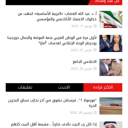
من هنا وهناك
أ‌. د. عبد الله الغصاب: «التربية الأساسية» انتهت من
خطوات الاعتماد الأكاديمي والمؤسسي
يونيو 11, 2023
لأول مرة في الوطن العربي نجمة الموضة والجمال جورجينا
رودريغز الوجه الإعلاني لعدسات "أمارا"
مارس 25, 2023
الاعلامي الجامع
مارس 20, 2023
الاكثر قراءة
الاحدث
تعليقات
"فورمولا 1".. فرستابن يتفوق في آخر تجارب سباق البحرين
الحرة
نوفمبر 28, 2020
إذا كان رب البيت بالدف ضارباً .. فشيمة أهل البيت كلهم