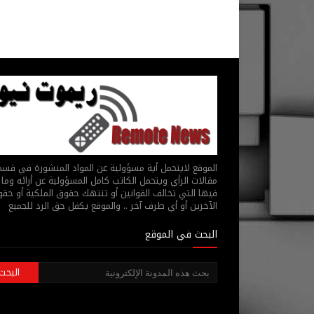
الموقع لايتحمل أية مسؤولية عن المواد المنشورة في قس
مقالات الرأي ويتحمل الكاتب كامل المسؤولية عن أرائه وما 
فيها التي تخالف القوانين أو تنتهك حقوق الملكية أو حق
الآخرين أو أي طرف آخر .. والموقع يكفل حق الرد للجميع
البحث في الموقع