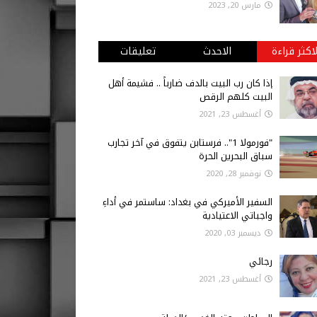
مارس 20, 2023
لاكثر قراءة
الاحدث
تعليقات
إذا كان رب البيت بالدف ضارباً .. فشيمة أهل
البيت كلهم الرقص
أغسطس 23, 2021
"فورمولا 1".. فرستابن يتفوق في آخر تجارب
سباق البحرين الحرة
نوفمبر 28, 2020
السفير الأميركي في بغداد: ساستمر في أداءِ
واجباتي الاعتيادية
ديسمبر 03, 2020
رجائي
أغسطس 23, 2021