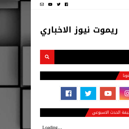
ريموت نيوز الاخباري
عونا
فة الحدث الاسبوعي