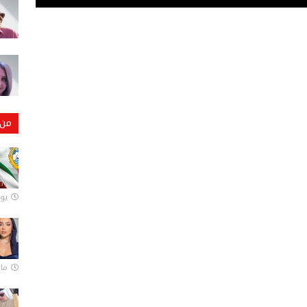
من 
يونيو
مارس 