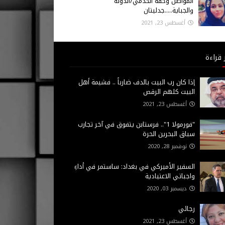
المواطن وحقه الخدمي/الدولة
والجباية.....جدليتان
أغسطس 23, 2021
 قراءة
إذا كان رب البيت بالدف ضارباً .. فشيمة أهل
البيت كلهم الرقص
أغسطس 23, 2021
"فورمولا 1".. فرستابن يتفوق في آخر تجارب
سباق البحرين الحرة
نوفمبر 28, 2020
السفير الأميركي في بغداد: ساستمر في أداءِ
واجباتي الاعتيادية
ديسمبر 03, 2020
رجائي
أغسطس 23, 2021