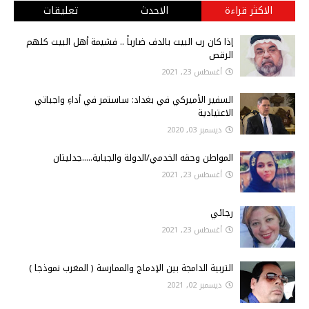
الاكثر قراءة
الاحدث
تعليقات
إذا كان رب البيت بالدف ضارباً .. فشيمة أهل البيت كلهم
الرقص
أغسطس 23, 2021
السفير الأميركي في بغداد: ساستمر في أداءِ واجباتي
الاعتيادية
ديسمبر 03, 2020
المواطن وحقه الخدمي/الدولة والجباية.....جدليتان
أغسطس 23, 2021
رجائي
أغسطس 23, 2021
التربية الدامجة بين الإدماج والممارسة ( المغرب نموذجا )
ديسمبر 02, 2021