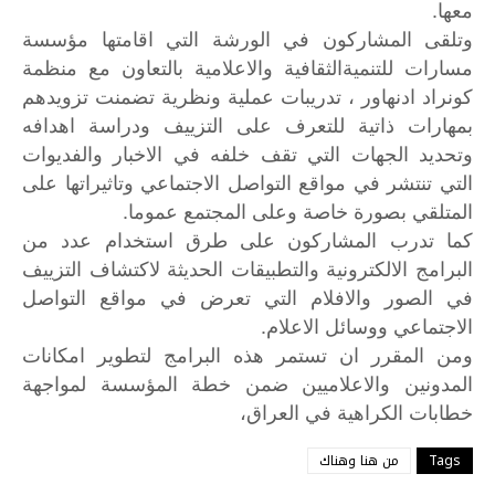
معها.
وتلقى المشاركون في الورشة التي اقامتها مؤسسة
مسارات للتنميةالثقافية والاعلامية بالتعاون مع منظمة
كونراد ادنهاور ، تدريبات عملية ونظرية تضمنت تزويدهم
بمهارات ذاتية للتعرف على التزييف ودراسة اهدافه
وتحديد الجهات التي تقف خلفه في الاخبار والفديوات
التي تنتشر في مواقع التواصل الاجتماعي وتاثيراتها على
المتلقي بصورة خاصة وعلى المجتمع عموما.
كما تدرب المشاركون على طرق استخدام عدد من
البرامج الالكترونية والتطبيقات الحديثة لاكتشاف التزييف
في الصور والافلام التي تعرض في مواقع التواصل
الاجتماعي ووسائل الاعلام.
ومن
المقرر
ان
تستمر
هذه
البرامج
لتطوير
امكانات
المدونين
والاعلاميين
ضمن
خطة
المؤسسة
لمواجهة
خطابات
الكراهية
في
العراق،
Tags
من هنا وهناك