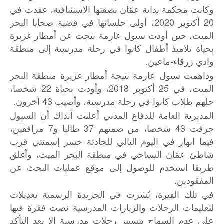
وكانت محكمة بداية عمّان بصفتها الاستئنافية، عقدت في
20 أكتوبر 2020، أولى جلساتها في قضية ضحايا البحر
الميت، حين أودت سيول عارمة نتجت عن أمطار غزيرة
بحياة تلاميذ أطفال كانوا في رحلة مدرسية إلى منطقة
وادي زرقاء-ماعين.
وداهمت سيول عارمة نتيجة أمطار غزيرة منطقة البحر
الميت، في 25 أكتوبر 2018، وأودت بحياة 22 شخصا،
جلهم طلاب كانوا في رحلة مدرسية، وأصيب 43 آخرون.
المديرية العامة للدفاع المدني أعلنت آنذاك أن السيول
جرفت 43 شخصا، من ضمنهم 37 طالبا و7 مرافقين،
فيما انهار في اليوم التالي للحادثة جسر إسمنتي قرب
شاطئ عمّان السياحي في منطقة البحر الميت، وأغلق
طريقا استخدم للوصول إلى موقع عمليات البحث عن
المفقودين.
في تلك الفترة، نُشرت في الجريدة الرسمية تعديلات
لتعليمات الرحلات والزيارات المدرسية نصت فقرة فيها
على عدم السماح بتسيير رحلات مدرسية إلا بعد التأكد