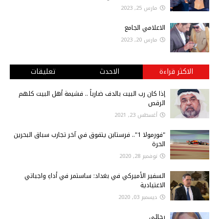
مارس 25, 2023
الاعلامي الجامع
مارس 20, 2023
الاكثر قراءة
الاحدث
تعليقات
إذا كان رب البيت بالدف ضارباً .. فشيمة أهل البيت كلهم
الرقص
أغسطس 23, 2021
"فورمولا 1".. فرستابن يتفوق في آخر تجارب سباق البحرين
الحرة
نوفمبر 28, 2020
السفير الأميركي في بغداد: ساستمر في أداءِ واجباتي
الاعتيادية
ديسمبر 03, 2020
رجائي