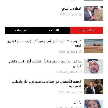
الاعلامي الجامع
مارس 20, 2023
الاكثر قراءة
الاحدث
تعليقات
"فورمولا 1".. فرستابن يتفوق في آخر تجارب سباق البحرين
الحرة
نوفمبر 28, 2020
إذا كان رب البيت بالدف ضارباً .. فشيمة أهل البيت كلهم
الرقص
أغسطس 23, 2021
السفير الأميركي في بغداد: ساستمر في أداءِ واجباتي
الاعتيادية
ديسمبر 03, 2020
رجائي
أغسطس 23, 2021