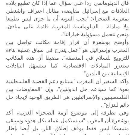
قال الدبلوماسي ردا على سؤال عما إذا كان تطبيع بلاده
العلاقات مع إسرائيل مقايضة، مقابل اعتراف واشنطن
بمغربية الصحراء: "يجب التنويه أن ما جرى ليس تطبيعا
ولا مبادلة . الدبلوماسية المغربية قائمة على مبادئ،
ونحن نتحمل مسؤولية خياراتنا".
وأوضح بوشعرة أن قرار إقامة مكاتب تواصل بين
المغرب وإسرائيل هو "عمل يندرج في سياق عملية بناءة
للترويج للسلام في المنطقة"، مضيفا أن هذه المكاتب
ستعزز المبادلات الاقتصادية، كما ستسهّل التبادلات
الإنسانية بين البلدين"
وأكد السفير أن المغرب "سيتابع دعم القضية الفلسطينية
بقوة كما سيدعم حل الدولتين"، وإن "المفاوضات بين
الفلسطينيين والإسرائيليين هي الطريق الوحيد لإيجاد حل
دائم للنزاع" .
وفي تطرقه إلى موضوع أزمة الصحراء الغربية، أكد
بوشعرة أن المغرب "سيستكمل عمله بكل هدوء وسيبقى
متمسكا ليس فقط بوقف إطلاق النار، بل أيضا بإطار