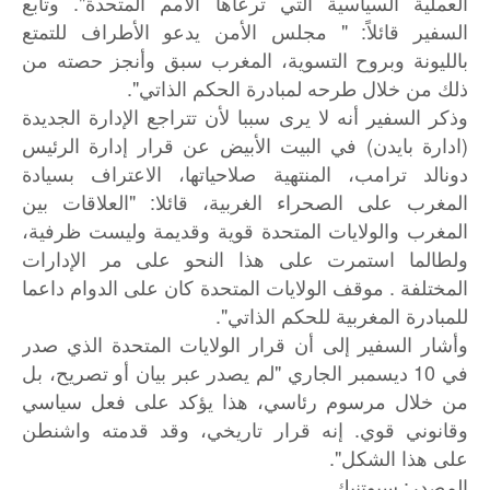
العملية السياسية التي ترعاها الأمم المتحدة". وتابع
السفير قائلاً: " مجلس الأمن يدعو الأطراف للتمتع
بالليونة وبروح التسوية، المغرب سبق وأنجز حصته من
ذلك من خلال طرحه لمبادرة الحكم الذاتي".
وذكر السفير أنه لا يرى سببا لأن تتراجع الإدارة الجديدة
(ادارة بايدن) في البيت الأبيض عن قرار إدارة الرئيس
دونالد ترامب، المنتهية صلاحياتها، الاعتراف بسيادة
المغرب على الصحراء الغربية، قائلا: "العلاقات بين
المغرب والولايات المتحدة قوية وقديمة وليست ظرفية،
ولطالما استمرت على هذا النحو على مر الإدارات
المختلفة . موقف الولايات المتحدة كان على الدوام داعما
للمبادرة المغربية للحكم الذاتي".
وأشار السفير إلى أن قرار الولايات المتحدة الذي صدر
في 10 ديسمبر الجاري "لم يصدر عبر بيان أو تصريح، بل
من خلال مرسوم رئاسي، هذا يؤكد على فعل سياسي
وقانوني قوي. إنه قرار تاريخي، وقد قدمته واشنطن
على هذا الشكل".
:
المصدر
سبوتنيك