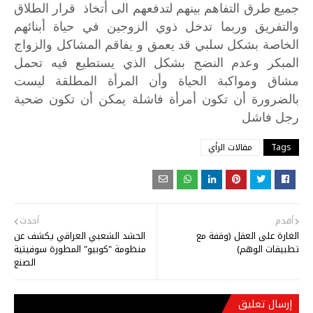
جميع
طرق
التفاهم
بينهم
لتدفعهم
الى
أتخاذ
قرار
الطلاق
والتفريق
وربما
تدخل
ذوي
الزوجين
في
حياة
أبنائهم
الخاصة
بشكل
سلبي
قد
يعمق
و
يفاقم
المشاكل
والزواج
المبكر
وعدم
النضج
بشكل
الذي
يستطيع
فيه
تحمل
مشاق
ومواكبة
الحياة
وأن
المرأة
المطلقة
ليست
بالضرورة
أن
تكون
أمرأة
فاشلة
يمكن
أن
تكون
ضحية
رجل
فاشل
Tags
مقالات الرأي
أقدم
أحدث
الغارة على العقل (وقفة مع
الحشد الشعبي العراقي يكشف عن
تطبيقات الوهم)
منظومة "كوبيو" المطورة سوفيتية
الصنع
إرسال تعليق