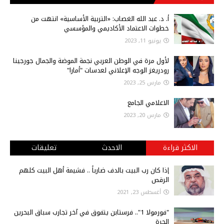
أ‌. د. عبد الله الغصاب: «التربية الأساسية» انتهت من
خطوات الاعتماد الأكاديمي والمؤسسي
يونيو 11, 2023
لأول مرة في الوطن العربي نجمة الموضة والجمال جورجينا
رودريغز الوجه الإعلاني لعدسات "أمارا"
مارس 25, 2023
الاعلامي الجامع
مارس 20, 2023
الاكثر قراءة
الاحدث
تعليقات
إذا كان رب البيت بالدف ضارباً .. فشيمة أهل البيت كلهم
الرقص
أغسطس 23, 2021
"فورمولا 1".. فرستابن يتفوق في آخر تجارب سباق البحرين
الحرة