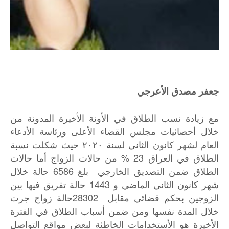
جعفر مصدق الأعرجي
مع
زيادة
نسب
الطلاق
في
الأونة
الأخيرة
المدونة
من
خلال
أحصائيات
مجلس
القضاء
الأعلى
ورئاسة
الأدعاء
العام
لشهر
كانون
الثاني
لسنة
٢٠٢٠
حيث
شكلت
نسبة
23 %
الطلاق
في
العراق
من
حالات
الزواج
أما
حالات
6586
الطلاق
ضمن
التصديق
الخارجي
بلغ
حالة
خلال
1443
شهر
كانون
الثاني
الماضي
و
حالة
تفريق
فيها
بين
28302
الزوجين
بحكم
قضائي
مقابل
حالة
زواج
جرت
خلال
المدة
نفسها
ومن
ضمن
أسباب
الطلاق
في
الفترة
الأخيرة
هو
الأستخدامات
الخاطئة
لبعض
مواقع
التواصل