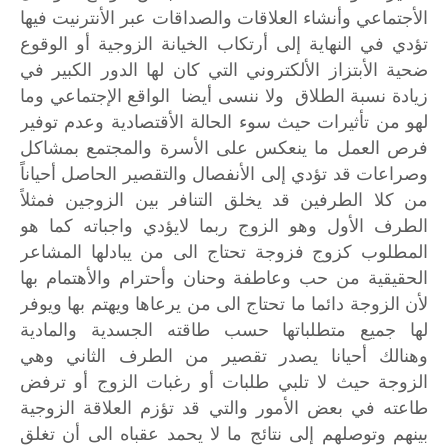
الأجتماعي
وأنشاء
العلاقات
والصداقات
عبر
الأنترنيت
فيها
تؤدي
في
النهاية
إلى
أرتكاب
الخيانة
الزوجية
أو
الوقوع
ضحية
الأبتزاز
الألكتروني
التي
كان
لها
الدور
الكبير
في
زيادة
نسبة
الطلاق
ولا
ننسى
أيضا
الواقع
الإجتماعي
وما
لهو
من
تأثيرات
حيث
سوء
الحالة
الأقتصادية
وعدم
توفير
فرص
العمل
ما
ينعكس
على
الأسرة
والمجتمع
بمشاكل
وصراعات
قد
تؤدي
إلى
الأنفصال
والتقصير
الحاصل
أحياناً
من
كلا
الطرفين
قد
يخلق
التنافر
بين
الزوجين
فمثلاً
الطرف
الأول
وهو
الزوج
ربما
لايؤدي
واجباته
كما
هو
المطلوب
كزوج
فزوجة
تحتاج
الى
من
يبادلها
المشاعر
الحقيقية
من
حب
وعاطفة
وحنان
وأحترام
والأهتمام
بها
لأن
الزوجة
دائما
ما
تحتاج
الى
من
يرعاها
ويهتم
بها
ويوفر
لها
جميع
متطلباتها
حسب
طاقته
الجسدية
والمادية
وهنالك
أحيانا
يصدر
تقصير
من
الطرف
الثاني
وهي
الزوجة
حيث
لا
تلبي
طلبات
أو
رغبات
الزوج
أو
ترفض
طاعته
في
بعض
الأمور
والتي
قد
تؤزم
العلاقة
الزوجية
بينهم
وتوصلهم
إلى
نتائج
ما
لا
يحمد
عقباه
الى
أن
تغلق