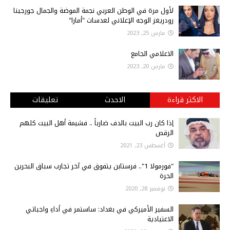
لأول مرة في الوطن العربي نجمة الموضة والجمال جورجينا
رودريغز الوجه الإعلاني لعدسات "أمارا"
مارس 25, 2023
الاعلامي الجامع
مارس 20, 2023
الاكثر قراءة
الاحدث
تعليقات
إذا كان رب البيت بالدف ضارباً .. فشيمة أهل البيت كلهم
الرقص
أغسطس 23, 2021
"فورمولا 1".. فرستابن يتفوق في آخر تجارب سباق البحرين
الحرة
نوفمبر 28, 2020
السفير الأميركي في بغداد: ساستمر في أداءِ واجباتي
الاعتيادية