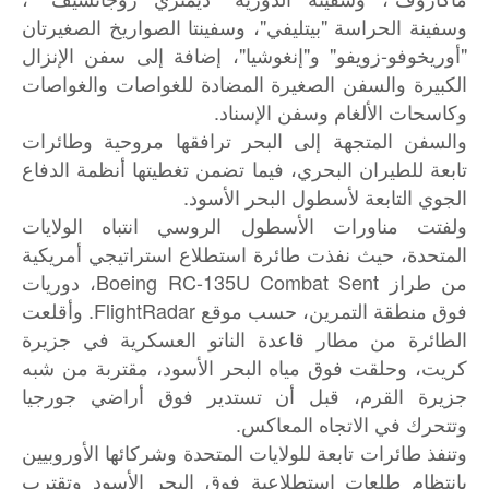
وسفينة الحراسة "بيتليفي"، وسفينتا الصواريخ الصغيرتان
"أوريخوفو-زويفو" و"إنغوشيا"، إضافة إلى سفن الإنزال
الكبيرة والسفن الصغيرة المضادة للغواصات والغواصات
وكاسحات الألغام وسفن الإسناد.
والسفن المتجهة إلى البحر ترافقها مروحية وطائرات
تابعة للطيران البحري، فيما تضمن تغطيتها أنظمة الدفاع
الجوي التابعة لأسطول البحر الأسود.
ولفتت مناورات الأسطول الروسي انتباه الولايات
المتحدة، حيث نفذت طائرة استطلاع استراتيجي أمريكية
من طراز Boeing RC-135U Combat Sent، دوريات
فوق منطقة التمرين، حسب موقع FlightRadar. وأقلعت
الطائرة من مطار قاعدة الناتو العسكرية في جزيرة
كريت، وحلقت فوق مياه البحر الأسود، مقتربة من شبه
جزيرة القرم، قبل أن تستدير فوق أراضي جورجيا
وتتحرك في الاتجاه المعاكس.
وتنفذ طائرات تابعة للولايات المتحدة وشركائها الأوروبيين
بانتظام طلعات استطلاعية فوق البحر الأسود وتقترب