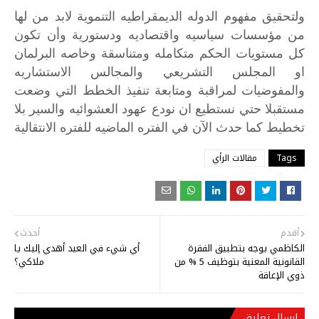
ولتحقيق
مفهوم
الدوله
الديمقراطيه
التنموية
لابد
من
لها
من
مؤسسات
سياسيه
واقتصاديه
ودستورية
وأن
تكون
كل
مستويات
الحكم
متكامله
ومتناسقة
وخاصه
البرلمان
او
المجلس
التشريعي
والمجالس
الاستشاريه
والمفوضيات
لمراقبة
ومتابعة
تنفيذ
الخطط
التي
وضعت
مستقبلا
حتي
نستطيع
ان
نودع
عهود
العشوائيه
والسير
بلا
تخطيط
كما
حدث
الآن
في
الفتره
الماضيه
للفتره
الانتقالية
Tags
مقالات الرأي
أقدم
أحدث
الكاظمي يوجه بتطبيق الفقرة
أي شيء في العيد أهدي إليك يا
القانونية المعنية بتوظيف 5 % من
ملاكي؟
ذوي الإعاقة
إرسال تعليق