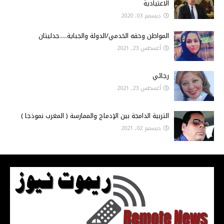
الاعتيادية
ديسمبر 03, 2020
المواطن وحقه الخدمي/الدولة والجباية.....جدليتان
أغسطس 23, 2021
رجائي
أغسطس 23, 2021
التربية الدامجة بين الإدماج والممارسة ( المغرب نموذجا )
ديسمبر 02, 2021