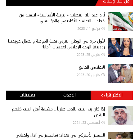
من هنا وهناك
أ‌. د. عبد الله الغصاب: «التربية الأساسية» انتهت من
خطوات الاعتماد الأكاديمي والمؤسسي
يونيو 11, 2023
لأول مرة في الوطن العربي نجمة الموضة والجمال جورجينا
رودريغز الوجه الإعلاني لعدسات "أمارا"
مارس 25, 2023
الاعلامي الجامع
مارس 20, 2023
الاكثر قراءة
الاحدث
تعليقات
إذا كان رب البيت بالدف ضارباً .. فشيمة أهل البيت كلهم
الرقص
أغسطس 23, 2021
السفير الأميركي في بغداد: ساستمر في أداءِ واجباتي