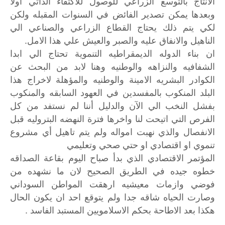
الانتاج بالتوسع الزراعي للوصول للاكتفاء الذاتي أولا
وبعدها يمكن تصدير الفائض في السنوات المقبله ولكن
لكي يتم ذلك يحتاج القطاع الزراعي والصناعي الي
الناهيل والانفاق عليه والصبر والعيش علي هذا الامل.
ان بناء الدوله الديمقراطيه التنموية تحتاج الي ابدا
الشفافيه والنزاهه والوطنيه وهنا لابد من البحث عن
الكوادر البشريه الامينة والوطنيه والمؤهلة لاخراج هذا
البلد المنكوب بالمفسدين في العهود السابقه والمنكوب
بفشل النخب الي الآن والدليل أننا لم نستفد من كل
الفرص التي اتيحت لنا واخرها فترة النهضه البتروليه قبل
الانفصال والذي نهبت امواله ولم يتم تاهيل أي مشروع
تنموي او اقتصادي او حتي صحي وتعليمي
المؤتمر الاقتصادي الذي بدأ صباح اليوم بقاعة الصداقه
خطوه جيده في الطريق الصحيح لان ما نشهده من
فوضي وازمات معيشيه ارهقت المواطن السوداني
وصارت الحياه شاقه جدا ولم يتوقع احد ان يكون الحال
هكذا بعد الاطاحة بحكم الاسلامويين المستبد الفاسد .