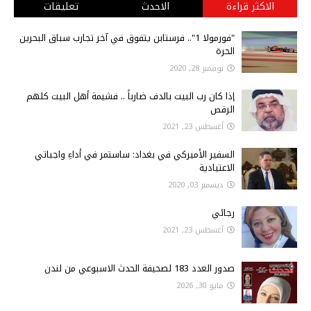
الاكثر قراءة
الاحدث
تعليقات
"فورمولا 1".. فرستابن يتفوق في آخر تجارب سباق البحرين
الحرة
نوفمبر 28, 2020
إذا كان رب البيت بالدف ضارباً .. فشيمة أهل البيت كلهم
الرقص
أغسطس 23, 2021
السفير الأميركي في بغداد: ساستمر في أداءِ واجباتي
الاعتيادية
ديسمبر 03, 2020
رجائي
أغسطس 23, 2021
صدور العدد 183 لصحيفة الحدث الاسبوعي من لندن
مايو 30, 2026