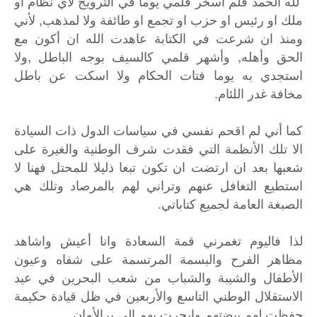
لله الحمد فلم اسخر قلمي يوما في الترويج لأي نظام او
ملك او رئيس او حزب او تجمع او طائفة ولا لمذهب, لأني
ومنذ ان شرعت في الكتابة عاهدت الله ان أكون مع
الحق وأهله, وأشهر قلمي كالسيف بوجه الباطل ,ولا
استجدي به يوما فتات الحكام ولا اسكت عن باطل
مخافة غدر اللئام.
كما أني لم اقحم نفسي في سياسات الدول ذات السيادة
الا تلك الأنظمة التي فقدت شرف الوطنية والغيرة على
شعبها بعد ان ارتضت ان تكون تبعا ذليلا للمحتل فهنا لا
استطيع التغافل عنهم وتراني لهم بالمرصاد وتلك هي
الصبغة العامة لجميع كتاباتي.
لذا فاليوم تغمرني قمة السعادة وانا أعيش واشاهد
مظاهر الفرح والبسمة المرتسمة على شفاه وعيون
الأطفال والشيبة والشباب من شعب البحرين في عيد
الاستقلال الوطني التاسع والأربعين في ظل قيادة حكيمة
حفظت لهم بيضتهم وابحرت بهم الى برالأمان..