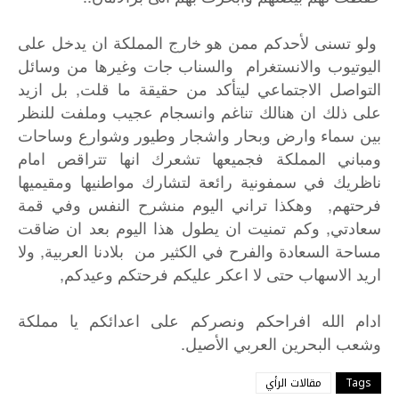
ولو تسنى لأحدكم ممن هو خارج المملكة ان يدخل على
اليوتيوب والانستغرام والسناب جات وغيرها من وسائل
التواصل الاجتماعي ليتأكد من حقيقة ما قلت, بل ازيد
على ذلك ان هنالك تناغم وانسجام عجيب وملفت للنظر
بين سماء وارض وبحار واشجار وطيور وشوارع وساحات
ومباني المملكة فجميعها تشعرك انها تتراقص امام
ناظريك في سمفونية رائعة لتشارك مواطنيها ومقيميها
فرحتهم, وهكذا تراني اليوم منشرح النفس وفي قمة
سعادتي, وكم تمنيت ان يطول هذا اليوم بعد ان ضاقت
مساحة السعادة والفرح في الكثير من بلادنا العربية, ولا
اريد الاسهاب حتى لا اعكر عليكم فرحتكم وعيدكم,
ادام
الله
افراحكم
ونصركم
على
اعدائكم
يا
مملكة
.
وشعب
البحرين
العربي
الأصيل
Tags
مقالات الرأي