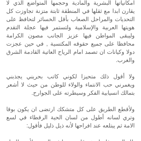
امكانياتها البشرية والمادية وحجمها المتواضع الذي لا
يقارن ابدا مع ثقلها في المنطقة ثابتة متزنة تجاوزت كل
التحديات والمراحل الصعاب بأقل الخسائر لتحافظ على
هويتها العربية والإسلامية ولتستمر فيها عجلة التقدم
وليبقى المواطن فيها عزيز الجانب مصون الكرامة
محافظا على جميع حقوقه المكتسية , في حين عجزت
دولا وكيانات ان تصمد امام الرياح العاتية القادمة الشرق
والغرب.
ولا أقول ذلك متحيزا لكوني كاتب بحريني يجذبني
ويغمرني حب الانتماء والولاء للوطن من حيث لا أشعر
بتمالك انسيابية الفكر وسيطرته على الجوارح.
ولأقطع الطريق على كل متشكك ارتضى ان يكون بوقا
وتري لسانه أطول من لسان الحية الرقطاء في لسع
الامة ثم يبتلعه عند افراحها لأنه ذيل ذليل فأقول: