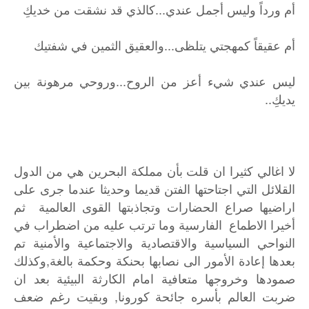
أم ورداً وليس أجمل عندي...كالذي قد نشقت من خديكِ
أم عقيقاً كمهجتي يتلظى...والعقيق الثمين في شفتيك
ليس عندي شيء أعز من الروح...وروحي مرهونة بين
يديكِ..
لا اغالي كثيرا ان قلت بأن مملكة البحرين هي من الدول
القلائل التي اجتاحتها الفتن قديما وحديثا عندما جرى على
اراضيها صراع الحضارات وتجاذبتها القوى العالمية ثم
أخيرا الاطماع الفارسية وما ترتب عليه من اضطراب في
النواحي السياسية والاقتصادية والاجتماعية والأمنية تم
بعدها إعادة الأمور الى نصابها بحنكة وحكمة بالغة,وكذلك
صمودها وخروجها متعافية امام الكارثة البيئية بعد ان
ضربت العالم بأسره جائحة كورونا, وبقيت رغم ضعف