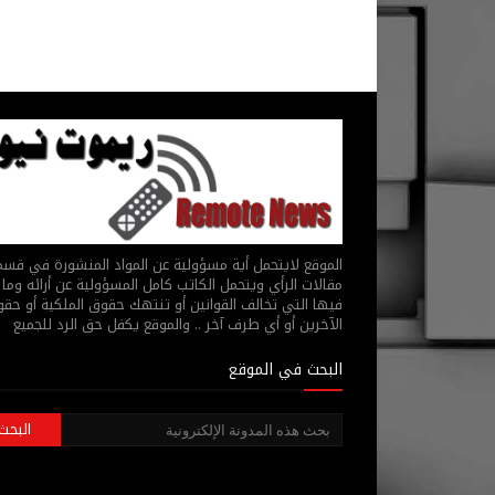
الموقع لايتحمل أية مسؤولية عن المواد المنشورة في قس
مقالات الرأي ويتحمل الكاتب كامل المسؤولية عن أرائه وما 
فيها التي تخالف القوانين أو تنتهك حقوق الملكية أو حق
الآخرين أو أي طرف آخر .. والموقع يكفل حق الرد للجميع
البحث في الموقع