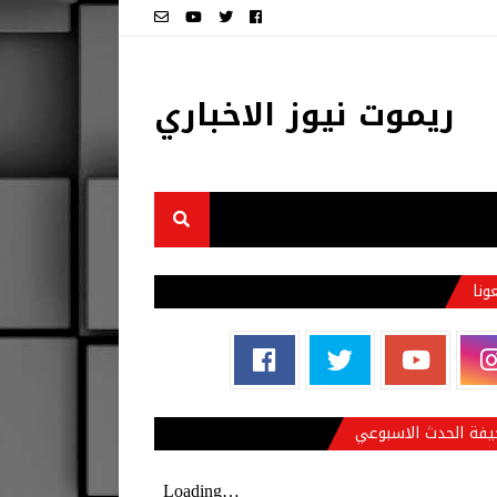
ريموت نيوز الاخباري
عونا
فة الحدث الاسبوعي