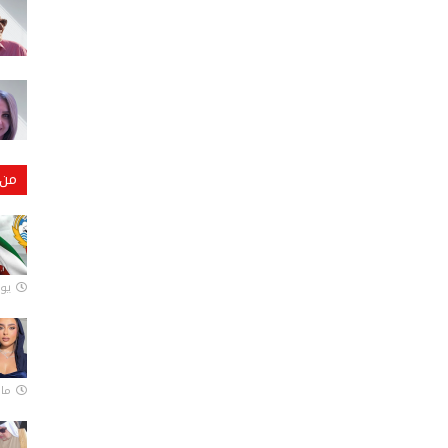
من 
يونيو
مارس 