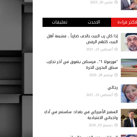
مارس 20, 2023
لاكثر قراءة
الاحدث
تعليقات
إذا كان رب البيت بالدف ضارباً .. فشيمة أهل
البيت كلهم الرقص
أغسطس 23, 2021
"فورمولا 1".. فرستابن يتفوق في آخر تجارب
سباق البحرين الحرة
نوفمبر 28, 2020
رجائي
أغسطس 23, 2021
السفير الأميركي في بغداد: ساستمر في أداءِ
واجباتي الاعتيادية
ديسمبر 03, 2020