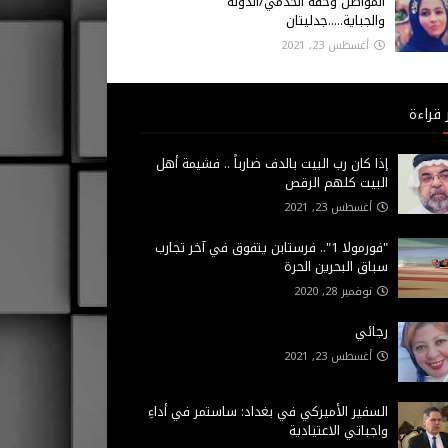
المواطن وحقه الخدمي/الدولة
والجباية.....جدليتان
أغسطس 23, 2021
 قراءة
إذا كان رب البيت بالدف ضارباً .. فشيمة أهل
البيت كلهم الرقص
أغسطس 23, 2021
"فورمولا 1".. فرستابن يتفوق في آخر تجارب
سباق البحرين الحرة
نوفمبر 28, 2020
رجائي
أغسطس 23, 2021
السفير الأميركي في بغداد: ساستمر في أداءِ
واجباتي الاعتيادية