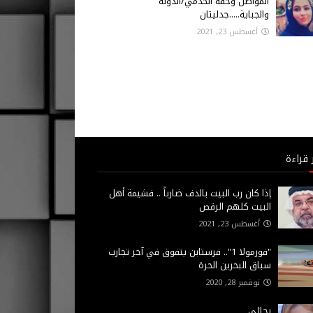
المواطن وحقه الخدمي/الدولة
والجباية.....جدليتان
أغسطس 23, 2021
 قراءة
إذا كان رب البيت بالدف ضارباً .. فشيمة أهل
البيت كلهم الرقص
أغسطس 23, 2021
"فورمولا 1".. فرستابن يتفوق في آخر تجارب
سباق البحرين الحرة
نوفمبر 28, 2020
رجائي