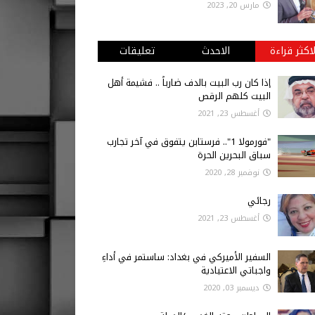
مارس 20, 2023
لاكثر قراءة
الاحدث
تعليقات
إذا كان رب البيت بالدف ضارباً .. فشيمة أهل
البيت كلهم الرقص
أغسطس 23, 2021
"فورمولا 1".. فرستابن يتفوق في آخر تجارب
سباق البحرين الحرة
نوفمبر 28, 2020
رجائي
أغسطس 23, 2021
السفير الأميركي في بغداد: ساستمر في أداءِ
واجباتي الاعتيادية
ديسمبر 03, 2020