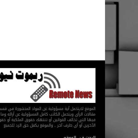
الموقع لايتحمل أية مسؤولية عن المواد المنشورة في قس
مقالات الرأي ويتحمل الكاتب كامل المسؤولية عن أرائه وما 
فيها التي تخالف القوانين أو تنتهك حقوق الملكية أو حق
الآخرين أو أي طرف آخر .. والموقع يكفل حق الرد للجميع
البحث في الموقع