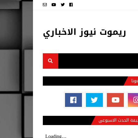
ريموت نيوز الاخباري
عونا
فة الحدث الاسبوعي