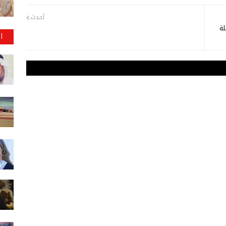
أحدث
لة
ا