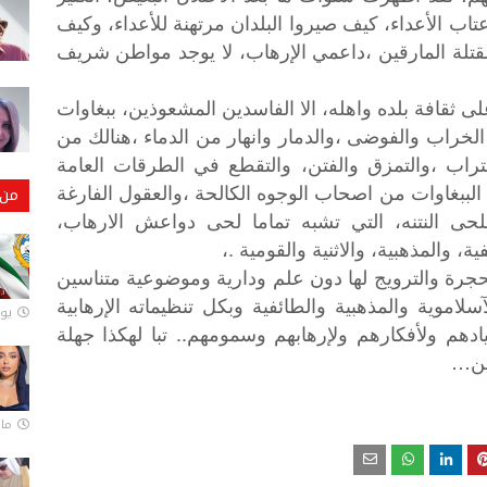
اب الأعداء، كيف صيروا البلدان مرتهنة للأعداء، وكيف
قتلة المارقين ،داعمي الإرهاب، لا يوجد مواطن شريف
ى ثقافة بلده واهله، الا الفاسدين المشعوذين، ببغاوات
 الخراب والفوضى ،والدمار وانهار من الدماء ،هنالك من
احتراب ،والتمزق والفتن، والتقطع في الطرقات العامة
 الببغاوات من اصحاب الوجوه الكالحة ،والعقول الفارغة
من 
للحى النتنه، التي تشبه تماما لحى دواعش الارهاب،
، والمذهبية، والاثنية والقومية .،
حجرة
والترويج
لها
دون
علم
ودارية
وموضوعية
متناسين
آسلاموية
والمذهبية
والطائفية
وبكل
تنظيماته
الإرهابية
يونيو
..
ادهم
ولأفكارهم
ولإرهابهم
وسمومهم
تبا
لهكذا
جهلة
…
ين
مارس 