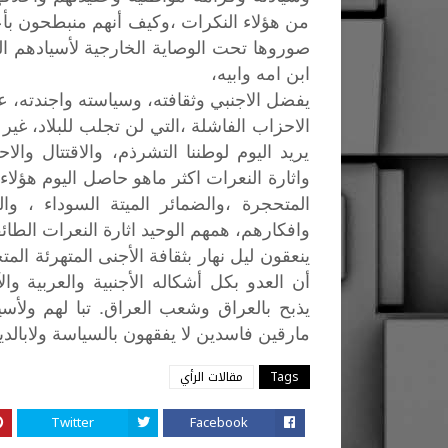
من هؤلاء النكرات ،وكيف أنهم منبطحون بأعت
صوروها تحت الوصاية الخارجية لأسيادهم ال
ابن امه وابيه،
يفضل الاجنبي وثقافته، وسياسته واجندته، عل
الاحزاب الفاشلة ،التي لن تجلب للبلاد، غير
يريد اليوم لوطننا التشرذم، والاقتتال وال
واثارة النعرات اكثر ماهو حاصل اليوم هؤلاء
المتحجرة ،والضمائر الميتة السوداء ، وا
وافكارهم، همهم الوحيد اثارة النعرات الطائفية
ينعقون
ليل
نهار
بثقافة
الأجنى
المتهرئة
المت
أن
العدو
بكل
أشكاله
الأجنبية
والعربية
وال
.
يذبح
بالعراق
وشعب
العراق
تبا
لهم
ولأسي
مارقين
فاسدين
لا
يفقهون
بالسياسة
ولابالد
Tags
مقالات الرأي
Twitter
Facebook