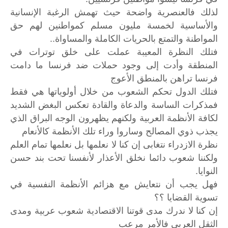
لذلك فالعنصرية واضحة حيث تهمش الرغبة الإنسانية
والأساسية لخمسة مليون مسلم كمواطنين لهم حق
المواطنة والتمتع بالحريات الكاملة والمساواة..
فتلك النظرة المعيبة عملت على خلق توترات في
المنطقة وأدت إلى وجود حملات ضد فرنسا ما دامت
فرنسا تراهن بالمنطق الأعوج
فتلك الدول تحكم الشعوب من خلال أولوياتها هي فقط
فمذكرات الساسة والدعاة والقادة تعكس البغض الشديد
لكافة الأنظمة العربية ولكنهم يظهرون الوجه البراق الذي
يجذب ذوي المصالح وساروا وراء تلك الأنظمة كالأنعام
نظرة الازدراء نتغابى إن كنا لا نعلمها بل نعلمها تمام العلم
ولكننا شعوب دائما نخلق الأعذار لأنفسنا تحت بند حسن
النوايا.
فهل يجب أن نتعايش مع هزائم الأنظمة النفسية في
تسوية القضايا ؟؟
إن كنا لا ندرك مدى قوتنا الاقتصادية شعوب عربية ومدى
الثقل العربي فالأمر مرعب