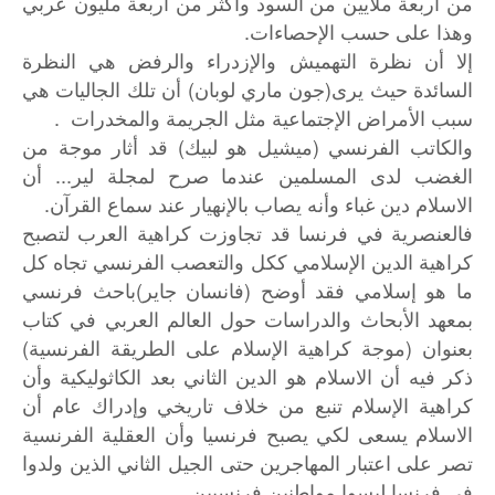
من أربعة ملايين من السود وأكثر من أربعة مليون عربي
وهذا على حسب الإحصاءات.
إلا أن نظرة التهميش والإزدراء والرفض هي النظرة
السائدة حيث يرى(جون ماري لوبان) أن تلك الجاليات هي
سبب الأمراض الإجتماعية مثل الجريمة والمخدرات .
والكاتب الفرنسي (ميشيل هو لبيك) قد أثار موجة من
الغضب لدى المسلمين عندما صرح لمجلة لير... أن
الاسلام دين غباء وأنه يصاب بالإنهيار عند سماع القرآن.
فالعنصرية في فرنسا قد تجاوزت كراهية العرب لتصبح
كراهية الدين الإسلامي ككل والتعصب الفرنسي تجاه كل
ما هو إسلامي فقد أوضح (فانسان جاير)باحث فرنسي
بمعهد الأبحاث والدراسات حول العالم العربي في كتاب
بعنوان (موجة كراهية الإسلام على الطريقة الفرنسية)
ذكر فيه أن الاسلام هو الدين الثاني بعد الكاثوليكية وأن
كراهية الإسلام تنبع من خلاف تاريخي وإدراك عام أن
الاسلام يسعى لكي يصبح فرنسيا وأن العقلية الفرنسية
تصر على اعتبار المهاجرين حتى الجيل الثاني الذين ولدوا
في فرنسا ليسوا مواطنين فرنسيين.