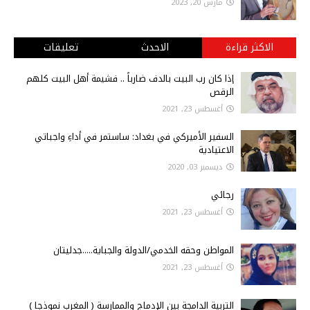
مارس 20, 2023
الاكثر قراءة
الاحدث
تعليقات
إذا كان رب البيت بالدف ضارباً .. فشيمة أهل البيت كلهم
الرقص
أغسطس 23, 2021
السفير الأميركي في بغداد: ساستمر في أداءِ واجباتي
الاعتيادية
ديسمبر 03, 2020
رجائي
أغسطس 23, 2021
المواطن وحقه الخدمي/الدولة والجباية.....جدليتان
أغسطس 23, 2021
التربية الدامجة بين الإدماج والممارسة ( المغرب نموذجا )