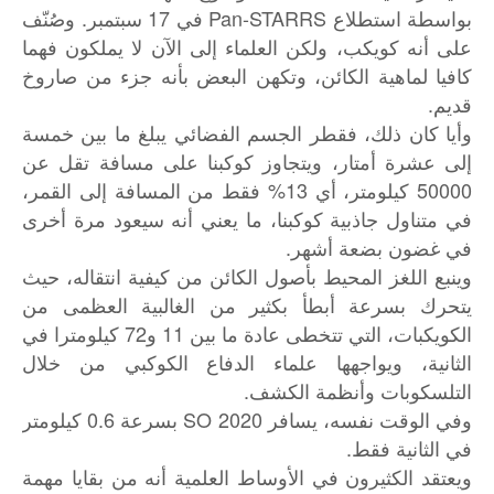
بواسطة استطلاع Pan-STARRS في 17 سبتمبر. وصُنّف
على أنه كويكب، ولكن العلماء إلى الآن لا يملكون فهما
كافيا لماهية الكائن، وتكهن البعض بأنه جزء من صاروخ
قديم.
وأيا كان ذلك، فقطر الجسم الفضائي يبلغ ما بين خمسة
إلى عشرة أمتار، ويتجاوز كوكبنا على مسافة تقل عن
50000 كيلومتر، أي 13% فقط من المسافة إلى القمر،
في متناول جاذبية كوكبنا، ما يعني أنه سيعود مرة أخرى
في غضون بضعة أشهر.
وينبع اللغز المحيط بأصول الكائن من كيفية انتقاله، حيث
يتحرك بسرعة أبطأ بكثير من الغالبية العظمى من
الكويكبات، التي تتخطى عادة ما بين 11 و72 كيلومترا في
الثانية، ويواجهها علماء الدفاع الكوكبي من خلال
التلسكوبات وأنظمة الكشف.
وفي الوقت نفسه، يسافر 2020 SO بسرعة 0.6 كيلومتر
في الثانية فقط.
ويعتقد الكثيرون في الأوساط العلمية أنه من بقايا مهمة