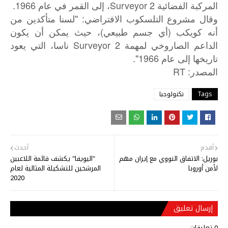
المركبة الفضائية Surveyor 2، إلى القمر في عام 1966.
وقال مشروع التلسكوب الافتراضي: "لسنا متأكدين من
أنه كويكب (أي جسم طبيعي)، حيث يمكن أن يكون
الداعم الصاروخي لمهمة Surveyor 2 ناسا، التي يعود
تاريخها إلى عام 1966".
: RT
المصدر
Tags
تكنولوجيا
أقدم
أحدث
بوريل: الاتفاق النووي مع إيران مهم
"اليويفا" يكشف قائمة اللاعبين
لأمن أوروبا
المرشحين للتشكيلة المثالية لعام
2020
إرسال تعليق
0 تعليقات