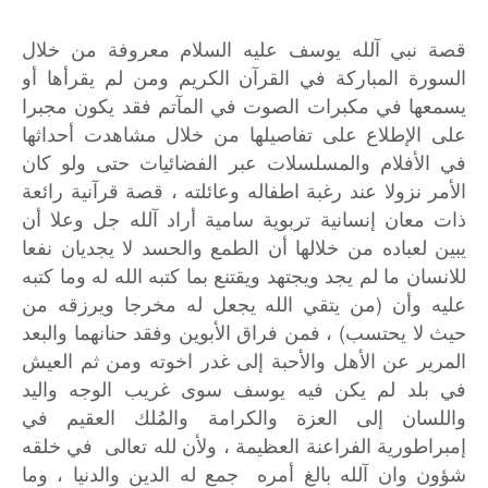
قصة
نبي
آلله
يوسف
عليه
السلام
معروفة
من
خلال
السورة
المباركة
في
القرآن
الكريم
ومن
لم
يقرأها
أو
يسمعها
في
مكبرات
الصوت
في
المآتم
فقد
يكون
مجبرا
على
الإطلاع
على
تفاصيلها
من
خلال
مشاهدت
أحداثها
في
الأفلام
والمسلسلات
عبر
الفضائيات
حتى
ولو
كان
الأمر
نزولا
عند
رغبة
اطفاله
وعائلته
،
قصة
قرآنية
رائعة
ذات
معان
إنسانية
تربوية
سامية
أراد
آلله
جل
وعلا
أن
يبين
لعباده
من
خلالها
أن
الطمع
والحسد
لا
يجديان
نفعا
للانسان
ما
لم
يجد
ويجتهد
ويقتنع
بما
كتبه
الله
له
وما
كتبه
(
عليه
وأن
من
يتقي
الله
يجعل
له
مخرجا
ويرزقه
من
)
حيث
لا
يحتسب
،
فمن
فراق
الأبوين
وفقد
حنانهما
والبعد
المرير
عن
الأهل
والأحبة
إلى
غدر
اخوته
ومن
ثم
العيش
في
بلد
لم
يكن
فيه
يوسف
سوى
غريب
الوجه
واليد
واللسان
إلى
العزة
والكرامة
والمُلك
العقيم
في
إمبراطورية
الفراعنة
العظيمة
،
ولأن
لله
تعالى
في
خلقه
شؤون
وان
آلله
بالغ
أمره
جمع
له
الدين
والدنيا
،
وما