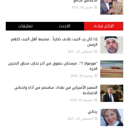
الاعلامي الجامع
مارس 20, 2023
الاكثر قراءة
الاحدث
تعليقات
إذا كان رب البيت بالدف ضارباً .. فشيمة أهل البيت كلهم
الرقص
أغسطس 23, 2021
"فورمولا 1".. فرستابن يتفوق في آخر تجارب سباق البحرين
الحرة
نوفمبر 28, 2020
السفير الأميركي في بغداد: ساستمر في أداءِ واجباتي
الاعتيادية
ديسمبر 03, 2020
رجائي
أغسطس 23, 2021