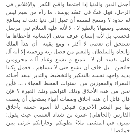
أجمل
الدين
والدنيا
إذا
اجتمعا
واقبح
الكفر
والإفلاس
في
الرجل،
فهل
فَتَّ
في
عضُد
يوسف
ما
رآه
من
نعيم
ليس
له
حدود
؟
وسمح
لنفسه
أن
تميل
إلى
دنيا
دنت
له
بمباهج
يصعب
وصفها؟
بالطبع
لا
،
لا
لأنه
عليه
السلام
نبي
مرسل
فحسب
بل
لأنه
إنسان
عرف
معنى
الإنسانية
فأعطاها
ما
تستحق
أن
تعطى
لا
أكثر
،
ومع
يقينه
أن
هذآ
الملك
والجاه
والسلطان
والنعيم
من
فضل
ربه
ورحمته
إلا
أنه
آل
على
نفسه
أن
لا
تتمتع
و
تشبع
وعباد
آلله
محرومين
جائعين
،
بل
خاف
أن
يشبع
حتى
لا
ينساهم
،
فعمل
بِكلتا
يديه
واجهد
نفسه
بالتفكير
والتخطيط
والتدبر
لينقذ
أحبائه
...
الفقراء
والمعوزين
من
سنوات
القحط
العجاف
فأين
نحن
من
هذه
الأخلاق
وذلك
التواضع
وتلك
الغيرة
؟
فإن
قال
قائل
أن
هذه
اخلاق
وصفات
أنبياء
يستحيل
أن
يتصف
بها
بنو
البشر
الآخرون
فليكن
لنا
أسوة
حسنة
بأخلاق
:
)
(
الفارس
الجاهلي
عنترة
بن
شداد
العبسي
حيث
يقول
تبيتون
في
المشتى
ملاءً
بطونكم
وجاراتكم
غرثى
يبتن
! .
خمائصا