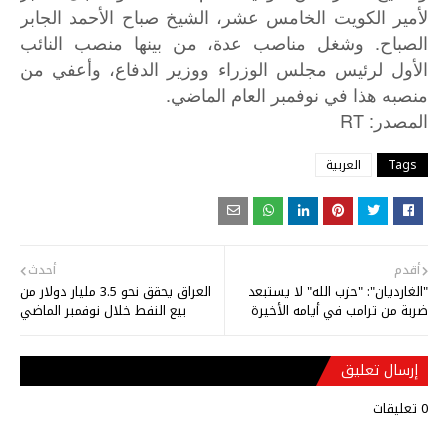
لأمير الكويت الخامس عشر، الشيخ صباح الأحمد الجابر
الصباح. وشغل مناصب عدة، من بينها منصب النائب
الأول لرئيس مجلس الوزراء ووزير الدفاع، وأعفي من
منصبه هذا في نوفمبر العام الماضي.
: RT
المصدر
Tags
العربية
أقدم
أحدث
"الغارديان": "حزب الله" لا يستبعد
العراق يحقق نحو 3.5 مليار دولار من
ضربة من ترامب في أيامه الأخيرة
بيع النفط خلال نوفمبر الماضي
إرسال تعليق
0 تعليقات