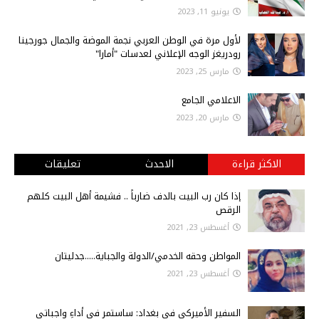
يونيو 11, 2023
لأول مرة في الوطن العربي نجمة الموضة والجمال جورجينا
رودريغز الوجه الإعلاني لعدسات "أمارا"
مارس 25, 2023
الاعلامي الجامع
مارس 20, 2023
الاكثر قراءة
الاحدث
تعليقات
إذا كان رب البيت بالدف ضارباً .. فشيمة أهل البيت كلهم
الرقص
أغسطس 23, 2021
المواطن وحقه الخدمي/الدولة والجباية.....جدليتان
أغسطس 23, 2021
السفير الأميركي في بغداد: ساستمر في أداءِ واجباتي