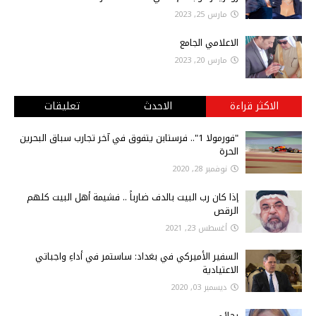
مارس 25, 2023
الاعلامي الجامع
مارس 20, 2023
الاكثر قراءة
الاحدث
تعليقات
"فورمولا 1".. فرستابن يتفوق في آخر تجارب سباق البحرين
الحرة
نوفمبر 28, 2020
إذا كان رب البيت بالدف ضارباً .. فشيمة أهل البيت كلهم
الرقص
أغسطس 23, 2021
السفير الأميركي في بغداد: ساستمر في أداءِ واجباتي
الاعتيادية
ديسمبر 03, 2020
رجائي