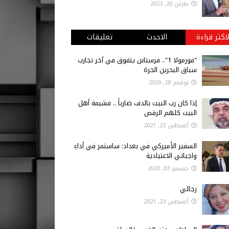
مارس 20, 2023
لاكثر قراءة
الاحدث
تعليقات
"فورمولا 1".. فرستابن يتفوق في آخر تجارب
سباق البحرين الحرة
نوفمبر 28, 2020
إذا كان رب البيت بالدف ضارباً .. فشيمة أهل
البيت كلهم الرقص
أغسطس 23, 2021
السفير الأميركي في بغداد: ساستمر في أداءِ
واجباتي الاعتيادية
ديسمبر 03, 2020
رجائي
أغسطس 23, 2021