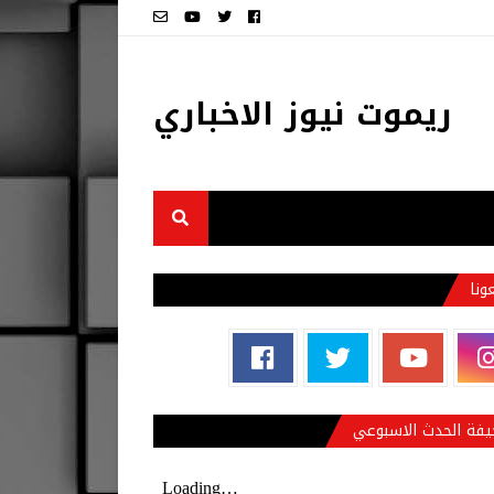
ريموت نيوز الاخباري
عونا
فة الحدث الاسبوعي