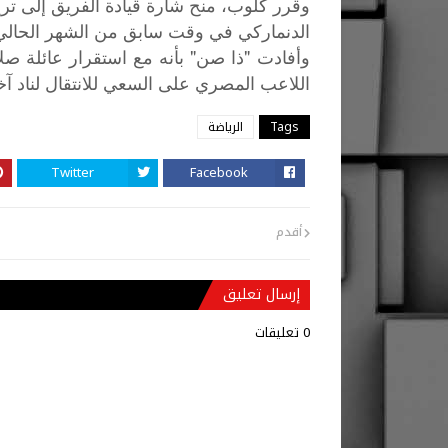
وقرر كلوب، منح شارة قيادة الفريق إلى تري
الدنماركي في وقت سابق من الشهر الحالي
"
"
وأفادت
ذا
صن
بأنه
مع
استقرار
عائلة
صلا
اللاعب
المصري
على
السعي
للانتقال
لناد
آخ
Tags
الرياضة
Twitter
Facebook
أقدم
إرسال تعليق
0 تعليقات