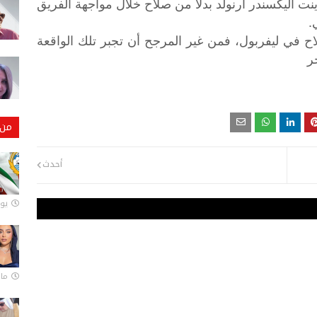
نت أليكسندر أرنولد بدلاً من صلاح خلال مواجهة الفريق
.
ح
في
ليفربول،
فمن
غير
المرجح
أن
تجبر
تلك
الواقعة
ر
من 
أحدث
يونيو
مارس 