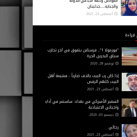
المواطن وحقه الخدمي/الدولة
والجباية.....جدليتان
أغسطس 23, 2021
 قراءة
"فورمولا 1".. فرستابن يتفوق في آخر تجارب
سباق البحرين الحرة
نوفمبر 28, 2020
إذا كان رب البيت بالدف ضارباً .. فشيمة أهل
البيت كلهم الرقص
أغسطس 23, 2021
السفير الأميركي في بغداد: ساستمر في أداءِ
واجباتي الاعتيادية
ديسمبر 03, 2020
رجائي
أغسطس 23, 2021