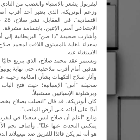
ليفربول يشعر بالاستياء والغضب من النادي ا
وزعم أبوتريكة، الذي يعتبر أحد أقرب أص
اقت
الاجتماعي أمس الإثنين، بابتسامة مشرقة.
وأشارت صحيفة "ذا صن" البريطانية إلى أن
سعداء للغاية بالمستوى اللافت لمحمد صلاح 
الاستغناء عنه.
هدفين أمام أقرب ملاحقيه، حتى نهاية يونيو/حزير
وأثار صلاح التكهنات بشأن إمكانية رحيله ع
صحيفة "آس" الإسبانية؛ حيث فتح الباب 
وبرشلونة الإسبانيين مستقبلاً.
كان أبوتريكة، قد قال "اتصلت بصلاح بخ
أبدًا على أدائه على أرض الملعب".
وتابع "أعلم أن صلاح ليس سعيدًا في ليفربو
يمكنني التحدث عنها علنًا". وأضاف نجم ا
هو أنه لم يكن قائدًا للفريق ضد ميتييلاند ال