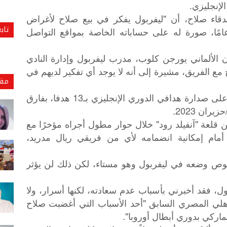
لإنجليزي.
دقاء صلاح، أن "ليفربول يفكر في بيع صلاح لأغراض
تاب
صادية". في المقابل، نشر صلاح، 28 عامًا، صورة له على حساباته الخاصة بمواقع التواصل
 الألماني يورجن كلوب، مدرب ليفربول وإدارة النادي
مع الفريق، مشيرة إلى أنه لا يوجد أي تفكير لديهم في
مقا
ويستمر عقد محمد صلاح، الذي يتربع حاليًا على صدارة هدافي الدوري الإنجليزي بـ13 هدفا، بفارق
ان 2023.
ن قلعة "آنفيلد رود" خلال حوار مطول أجراه مؤخرًا مع
أمام إمكانية انضمامه لأي من فريقي ريال مدريد،
صوص وضعه في ليفربول وهو مستاء، لكن ذلك لن يؤثر
ل، فقد أخبرني بأسباب عدم سعادته، لكنها أسرار، ولا
لأهلي المصري السابق "أحد الأسباب التي أغضبت صلاح
دنماركي بدوري أبطال أوروبا".