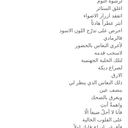
لرشوة النوم
اغلق الستائر
اتفقد ازرار الاضواء
أنثر عطراً هادئاً
احرص على تدرّج اللون الاسود
فالرمادي
لأغري النعاس بالحضور
لاسحب قدمه
لتلك الحلبة الجهنمية
لصراع ديكة
الارق
ذلك النعاس الذي ينظر لي
بنصف عين
ويغرق بالضحك
واهمةٌ أنتِ
فأنا لا أحلّ ضيفاً الّا
على القلوب الخالية
فآفرغي ادراج قلبك اولاً