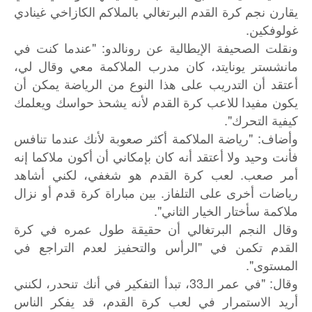
يقارن نجم كرة القدم البرتغالي بالملاكم الكازاخي غينادي
غولوفكين.
ونقلت الصحيفة الإيطالية عن رونالدو: "عندما كنت في
مانشستر يونايتد، كان مدرب الملاكمة معي وقال لي،
أعتقد أن التدريب على هذا النوع من الرياضة يمكن أن
يكون مفيدا للاعب كرة القدم لأنه يشحذ حواسك ويعلمك
كيفية التحرك".
وأضاف: "رياضة الملاكمة أكثر صعوبة لأنك عندما تنافس
فأنت وحيد ولا أعتقد أنه كان بإمكاني أن أكون ملاكما إنه
أمر صعب. لعب كرة القدم هو شغفي، لكني أشاهد
رياضات أخرى على التلفاز. بين مباراة كرة قدم أو نزال
ملاكمة سأختار الخيار الثاني".
وقال النجم البرتغالي أن حقيقة طول عمره في كرة
القدم تكمن في "الرأس والتحفيز لعدم التراجع في
المستوى".
وقال: "في عمر الـ33، تبدأ التفكير في أنك تنحدر، لكنني
أريد الاستمرار في لعب كرة القدم، قد يفكر الناس