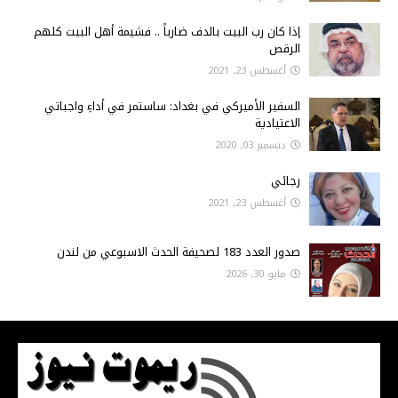
إذا كان رب البيت بالدف ضارباً .. فشيمة أهل البيت كلهم
الرقص
أغسطس 23, 2021
السفير الأميركي في بغداد: ساستمر في أداءِ واجباتي
الاعتيادية
ديسمبر 03, 2020
رجائي
أغسطس 23, 2021
صدور العدد 183 لصحيفة الحدث الاسبوعي من لندن
مايو 30, 2026