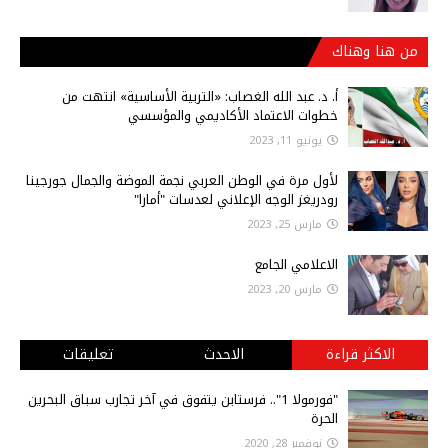
من هنا وهناك
أ‌. د. عبد الله الغصاب: «التربية الأساسية» انتهت من
خطوات الاعتماد الأكاديمي والمؤسسي
يونيو 11, 2023
لأول مرة في الوطن العربي نجمة الموضة والجمال جورجينا
رودريغز الوجه الإعلاني لعدسات "أمارا"
مارس 25, 2023
الاعلامي الجامع
مارس 20, 2023
الاكثر قراءة
الاحدث
تعليقات
"فورمولا 1".. فرستابن يتفوق في آخر تجارب سباق البحرين
الحرة
نوفمبر 28, 2020