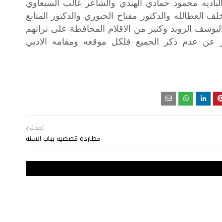
لباديه
محمود
حمادي
الهندي
والشاعر
غالب
السبعاوي
لف
العطالله
والدكتور
مفتاح
الجبوري
والدكتور
المتابع
ليوسف
الزويد
وكثير
من
الاقلام
المحافظة
على
تراثهم
عن
عدم
ذكر
الجميع
فلكل
موقعه
ومقامه
الادبي
أحدث
مطاردة قصصية بباب السنة