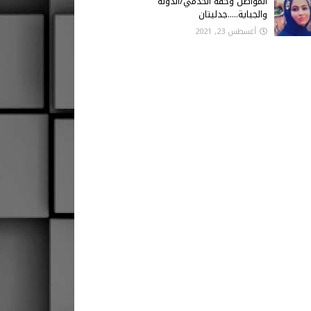
المواطن وحقه الخدمي/الدولة
والجباية.....جدليتان
أغسطس 23, 2021