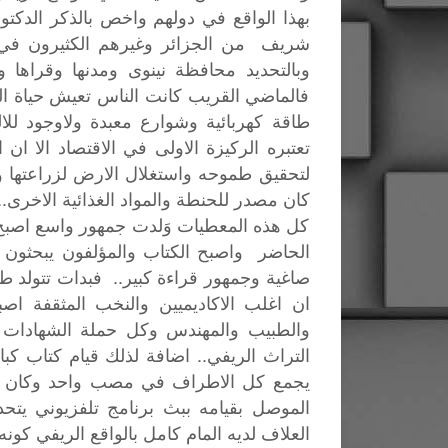
بهذا الواقع في دولهم واخص بالذكر الدكتور
شريف من الجزائر وغيرهم الكثيرون في ا
وبالتحديد محافظة نينوى ومدنها وقراها
فالماضي القريب كانت الناس تعيش حياة ال
طاقة كهربائية وشوارع معبدة ولاوجود للال
تعتبره الركيزة الاولى في الاقتصاد الا ان
لتحقيق طموحه واستغلال الارض لزراعتها وب
كان مصدر للحنطة والمواد الغذائية الاخرى.
كل هذه المعطيات وَلدت جمهور واسع اصبح ح
الحاضر واصبح الكتاب والمؤلفون يبحثون عن 
صاغية وجمهور قراءة كبير.. فبدات تتولد ط
ان اغلب الاكاديميين والنخب المثقفة اص
والطبيب والمهندس وكل حملة الشهادات ا
التراث الريفي.. اضافة لذلك قيام كتاب ك
يجمع كل الاطراف في مصب واحد وكان الدو
الموصل بقيامه ببث برنامج تلفزيوني يتحدث
العلاف لديه المام كامل بالواقع الريفي ك