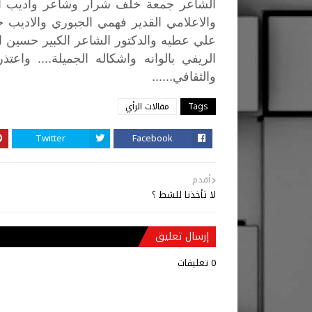
الشاعر
جمعة
خلف
شرار
وشاعر
واديب
ا
والاعلامي
القدير
فهمي
الجبوري
والاديب
خ
علي
عطيه
والدكتور
الشاعر
الكبير
حسين
ا
....
الريفي
بالوانه
واشكاله
الجميلة
واعتذر
......
والثقافي
Tags
مقالات الرأي
Twitter
Facebook
أقدم
لا تأخذنا للشط ؟
إرسال تعليق
0 تعليقات