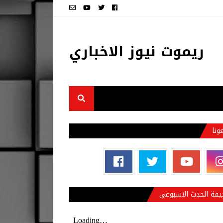
ريموت نيوز الاخباري
عونا
فة الحدث الاسبوعي