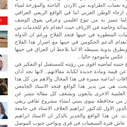
ة نعمات الطراونه من الاردن الباحثة والمؤرخة لمياء
رجاء الوطن العربي اما في الواقع الريفي العراقي
 ولما تتميز به من تنوع اقليمي وعرقي يفوق الوصف
ا
بدائة وخاصة في الارياف حيث انعدام تام للخدمات من
يات المتطوره في حينها فتجد الفلاح ورغم ان الدولة
 انعدام الدعم الحكومي في حينها مع اصرار هذا الفلاح
طرق يدوية بسيطه الا اننا نلاحظ ان العراق في حينها
.. عكس ماموجود حاليا...
نينه لماضيه اقوى من رؤيته للمستقبل او التفكير في
قيمة ومادة جديدة لكتابة مقالاتهم.. لانها تجد آذان
اقات ابداعية مميزة في هذا المجال والاهم من كل هذا
بحت هي من يدير هذا الواقع فتجد الاستاذ الجامعي
لعلمية الاخرى يتابعون وبشغف كل مقالة تنشر عن
بار من محافظة نينوى بتبني انشاء مشروع ثقافي ريفي
ر الاول للدكتور ابراهيم العلاف الاستاذ في جامعة
 عن هذا الواقع والجدير بالذكر ان الاستاذ ابراهيم
ونه عاش فترة السبعينات في قرى ونواحي جنوب الموصل