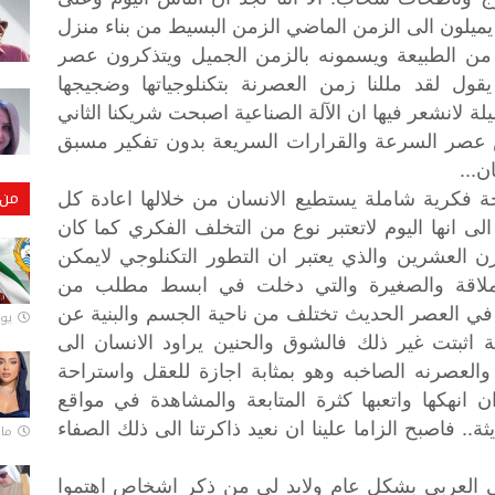
م يميلون الى الزمن الماضي الزمن البسيط من بناء منزل
ا من الطبيعة ويسمونه بالزمن الجميل ويتذكرون عصر
يقول لقد مللنا زمن العصرنة بتكنلوجياتها وضجيجها
 لانشعر فيها ان الآلة الصناعية اصبحت شريكنا الثاني
 عصر السرعة والقرارات السريعة بدون تفكير مسبق
ن...
حة فكرية شاملة يستطيع الانسان من خلالها اعادة كل
من 
الى انها اليوم لاتعتبر نوع من التخلف الفكري كما كان
 العشرين والذي يعتبر ان التطور التكنلوجي لايمكن
لعملاقة والصغيرة والتي دخلت في ابسط مطلب من
ن في العصر الحديث تختلف من ناحية الجسم والبنية عن
يونيو
 اثبتت غير ذلك فالشوق والحنين يراود الانسان الى
 والعصرنه الصاخبه وهو بمثابة اجازة للعقل واستراحة
 انهكها واتعبها كثرة المتابعة والمشاهدة في مواقع
.. فاصبح الزاما علينا ان نعيد ذاكرتنا الى ذلك الصفاء
مارس 
ي العربي بشكل عام ولابد لي من ذكر اشخاص اهتموا