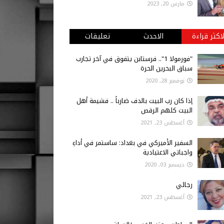
مارس 20, 2023
لاكثر قراءة
الاحدث
تعليقات
"فورمولا 1".. فرستابن يتفوق في آخر تجارب
سباق البحرين الحرة
نوفمبر 28, 2020
إذا كان رب البيت بالدف ضارباً .. فشيمة أهل
البيت كلهم الرقص
أغسطس 23, 2021
السفير الأميركي في بغداد: ساستمر في أداءِ
واجباتي الاعتيادية
ديسمبر 03, 2020
رجائي
أغسطس 23, 2021