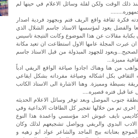
 ذلك الوقت ولكن لقلة وسائل الاعلام في حينها لم
وره........
ته فكرة ثقافة واقع الريف فتم وبجهود فردية اصدار
ا والفضل يعود لمؤسسها الاستاذ جاسم الشلال الذي
 بكتابة مقالات عن هذا الموضوع وكانت النتيجة تاسيس
د ان عبرت المجلة عامها الاول استطاعت ان تعيد مكانة
صحيح...ويعود للجهود المبذولة من قبل الاستاذ جاسم
افية مميزة...
هب من هنا وهناك اجادوا صياغة الواقع الريفي ادباً
 الثقافي بكل اشكاله وصياغة مفرداته بشكل ايقاعي
قة بسيطة ومميزة. وهنا الاشارة الى الاستاذ الكاتب
 عنا قبل فتره قصيره....
طقة
جنوب
الموصل
وبعد
توفر
وسائل
الاعلام
الحديثه
اخرى
تم
من
خلالها
تفجير
كل
الطاقات
الابداعية
وفي
كاديمي
نايف
عبوش
احد
مؤسسي
واعمدة
هذا
النوع
الادب
البدوي
والريفي
ويواصل
تشجيعهم
لذلك
وكان
الموجع
بعتاباته
بيج
الماجد
والشاعر
عواد
ابو
زهيه
و