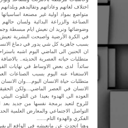
اختلاف لغاتهم وعاداتهم وتقاليدهم وبلدانه
متواضع بمواد اولية غير مصنعة اساسياته
الصناعة والزراعة البدائية ولسان حالهم 
وضوضائها ونريد ان نعيش ايام مبسطة وجميلة
في الكرة الأرضية واصبحت البشرية تعيش
بسبب جاهزية كل شي يدور في دماغ الانسا
ان الحنين الى الماضي اليوم اشبه باسترا
متطلبات حياته العصرية الحديثه.. بالاضافة 
سائداً لدى بعض الاوساط في نهايات القرن
الاستغناء عنه اليوم بسبب الصناعات ا
متطلبات حياة الانسان اليوم....وان الانسا
الانسان في العصر الماضي...ولكن الحقيقة
العوده الى الهدوء بعيدا عن التلوث البيئي
للروح لتعيد برمجة نفسها من جديد بعد ان
التواصل الاجتماعي والمعارض العلمية الحديثة
الفكري والهدوء التام.......
وهنا اتحدث عن مانعيشه في الواقع الريف