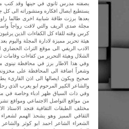
بصفته مدرس ثانوي في حينها وقد كتب منذ
يستطيع ايصال افكاره ومنشوراته الى كل جمه
بعدها برزت طاقة شبابية اخرى طالما راود
مجلة صدى الريف والتي لاقت رواجاً واسع
كرس وقته للقاء كل الكفاءات الذين يرغبون
هيئة تحرير مميزة لادارة المجلة واليوم بع
الادب الريفي الى موقع التراث الحضاري ال
الشلال وهيئة التحرير من كفاءات وقامات ثق
وفي هذا الاطار برز في محافظة نينوى موا
وشعراً اضافة الى المحافظة على مخزونه
صحيح ويكون ايصالها الى اذن القارىء بطري
والشاعر الكبير المرحوم ابو يعرب الذي رحل
وفي
ذات
السياق
ظهر
ادباء
وخاصة
في
من
من
مواقع
التواصل
الاجتماعي
ومواقع
نشر
مختلف
الطبقات
الثقافية
فتجد
الاستاذ
الا
الثقافي
المميز
وهو
يشحذ
الهمم
لشعراء
الشعراء
الشاعر
احمد
ابو
كوثر
والشاعر