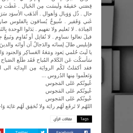
قِصَتي حَقيقَة ولَيسَت مِن الخَيال . غَطَت 
حال . ذُل وَوَبال وَاَهوال . اَلذَهَب الأسوَد سَر
غَني وَفَقير . شُيوخٌ يُساقون بِالفلوس صارو
العِبادَة . لا تَعليم ولا تفهيم . بَدَلوا الوِحدة 
قيلَ تعالوا نساوِم . لا نُقاتِل أو نُقاوِم ونَبيعُ ج
فإبليس طالَ لِسانَه والدَجالُ آن أوانَه والدينَ
يا لَيتَ حُلمي يَعود ومَعَهُ العَساكِر وَالجنود و
سَأسكُت عَن الكَلام المُباح فَقَد طَلَع الصَباح ي
فقد أكمَلتُ لكُم الروايَة مِن البِدايَة الى ال
وَتَعلَموا مِنها الدُروس ...
عُيونُكم عَلى المَجوس
عُيونُكم عَلى المَجوس
عُيونُكم عَلى المَجوس
اللهُم
لا
تَرفَع
لَهُم
رايَة
ولا
تُحَقِق
لَهُم
غايَة
وَا
Tags
مقالات الرأي
Twitter
Facebook