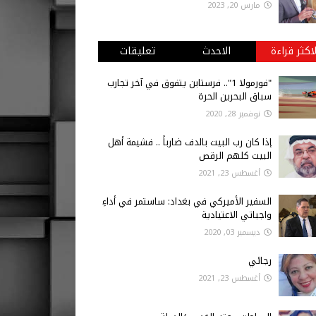
مارس 20, 2023
لاكثر قراءة
الاحدث
تعليقات
"فورمولا 1".. فرستابن يتفوق في آخر تجارب
سباق البحرين الحرة
نوفمبر 28, 2020
إذا كان رب البيت بالدف ضارباً .. فشيمة أهل
البيت كلهم الرقص
أغسطس 23, 2021
السفير الأميركي في بغداد: ساستمر في أداءِ
واجباتي الاعتيادية
ديسمبر 03, 2020
رجائي
أغسطس 23, 2021