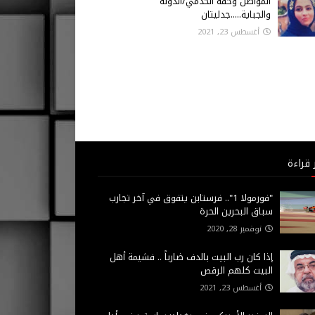
المواطن وحقه الخدمي/الدولة
والجباية.....جدليتان
أغسطس 23, 2021
 قراءة
"فورمولا 1".. فرستابن يتفوق في آخر تجارب
سباق البحرين الحرة
نوفمبر 28, 2020
إذا كان رب البيت بالدف ضارباً .. فشيمة أهل
البيت كلهم الرقص
أغسطس 23, 2021