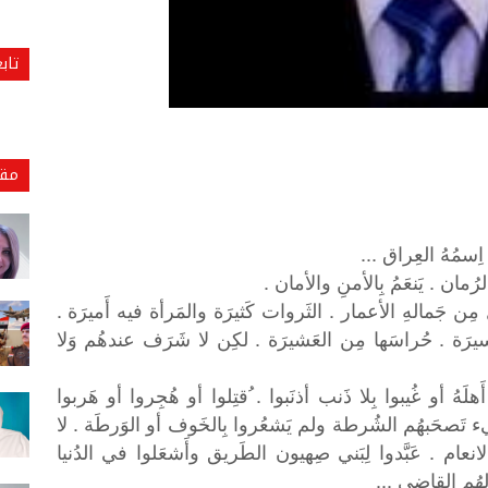
تاب
مقا
سمُهُ العِراق ...
ُمان . يَنعَمُ بِالأمنِ والأمان .
ِن جَمالهِ الأعمار . الثَروات كَثيرَة والمَرأة فيه أَميرَة .
يرَة . حُراسَها مِن العَشيرَة . لكِن لا شَرَف عندهُم وَلا
 أَهلَهُ أو غُيبوا بِلا ذَنب أذنَبوا . ُقتِلوا أو هُجِروا أو هَربوا
َيء تَصحَبهُم الشُرطة ولم يَشعُروا بِالخَوف أو الوَرطَة . لا
انعام . عَبَّدوا لِبَني صِهيون الطَريق وأَشعَلوا في الدُنيا
لهُم القاضي ...