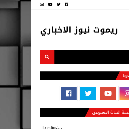
ريموت نيوز الاخباري
عونا
فة الحدث الاسبوعي