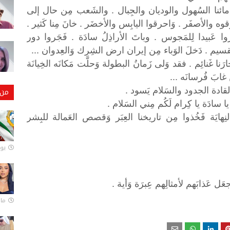
دِمائنا السُهول والوديان والجِبال . والشَعب مِن حال إلى
َقوه والأصفَر . وَاحرقوا اليابِس والأخضَر . خانَ مِنا كَثير .
ا عَبيدا لِلمَجوس . وباتَ الأراذِلُ سادَة . فَجَروا دور
بِالتَقسيم . دَخلَ الوَباء مِن إيران ارض الشِرك وَالعِدوان ...
ارَنا غَنائِم . فقد وَلى زَمانُ البطولة وَحلَّت مَكانَه الخِيانَة
 غابَ فُرسانَه ...
َالقادة الجدود والسَلام يَسود .
من 
ا سادَة يا كِرام لَكُم مِني السَلام .
نِهايَة فَخُذوا مِن تاريخنا العِبَر وَقصص العَمالة للبِشر
يونيو
.
جعَل
عَذابَهم
لأمثالِهم
عِبرَة
وَأية
مارس 