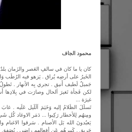
محمود الجاف
كان يا ما كان في سالفِ العَصر والزَمان بلدٌ اِ
الخَيرُ على أرضِه يُراق . يَزهو فيه الرُطَب وَالر
جَميلٌ لَطيف أَنيق . تجري بِه الأنهار . تَطولُ م
لكن فَجأة تَغيرَ اَلحال وصارَت في بِلادِها أَس
غيرَة ...
تَسلَلَ الظَلامُ إليه وَخَيَمَ اَلَلَيل عَلَيه . غابَ
ومِنهُم لِلأخطار رَكِبوا ... دَمَر الاوغاد كُل ش
يَعبُدونَ الله بَل الأصنام . سَرقوا الاغنام وال
حَريق . كَبيرهُم عَن أفعالهِم راضي . يُصَفِق 