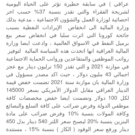
عراقي ) في سابقة خطيرة تؤثر على الحياة اليومية
لشريحة الفقراء والتي تقدر بنسبة ‎%‎37 حسب اخر
احصائية لوزارة العمل والشؤون الاجتماعية ، مدعية بذلك
وزارة المالية الى انخفاض الإيرادات النفطية بسبب
جائحة كورونا التي اثرت سلبا في انخفاض سعر بيع
برميل النفط في الاسواق العالمية ، وادعت ايضا وزارة
المالية العراقية انها اتخذت هذه السياسة المالية لتوفير
رواتب الموظفين والمتقاعدين ورواتب الحماية الاجتماعية
في موازنة 2021 و التي تقدر 150 ترليون دينار مع عجز
اجمالي 43 مليون دولار ، حيث اكد مصدر مسؤول في
وزارة المالية بان موازنة سنة 2021 تضمنت خفض قيمة
الدينار العراقي مقابل الدولار الأمريكي بسعر 145000
لكل 100 دولار وتضمنت ايضا خفض مخصصات كافة
موظفي الدولة وفرض ضرائب على كافة السلع والبصائع
وكافة المولات بنسبة 10‎%‎ وفرض ضرائب على مادة
البنزين بنسبة 20‎%‎ ليصبح سعر اللتر 540 دينار بدل 450
دينار ورفع سعر الوقود ( الكاز ) بنسبة 15‎%‎ ، مستندة