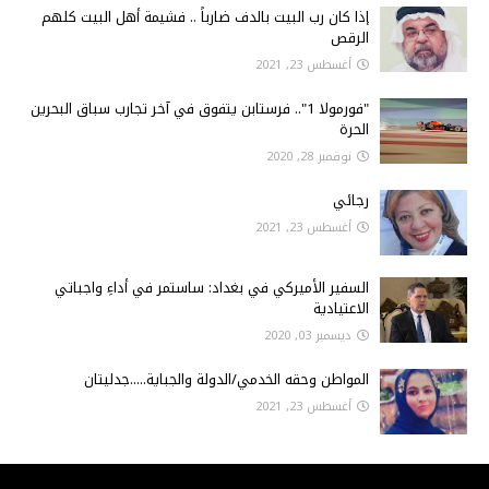
إذا كان رب البيت بالدف ضارباً .. فشيمة أهل البيت كلهم
الرقص
أغسطس 23, 2021
"فورمولا 1".. فرستابن يتفوق في آخر تجارب سباق البحرين
الحرة
نوفمبر 28, 2020
رجائي
أغسطس 23, 2021
السفير الأميركي في بغداد: ساستمر في أداءِ واجباتي
الاعتيادية
ديسمبر 03, 2020
المواطن وحقه الخدمي/الدولة والجباية.....جدليتان
أغسطس 23, 2021