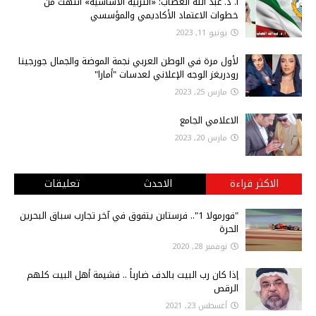
أ‌. د. عبد الله الغصاب: «التربية الأساسية» انتهت من
خطوات الاعتماد الأكاديمي والمؤسسي
يونيو 11, 2023
لأول مرة في الوطن العربي نجمة الموضة والجمال جورجينا
رودريغز الوجه الإعلاني لعدسات "أمارا"
مارس 25, 2023
الاعلامي الجامع
مارس 20, 2023
الاكثر قراءة
الاحدث
تعليقات
"فورمولا 1".. فرستابن يتفوق في آخر تجارب سباق البحرين
الحرة
نوفمبر 28, 2020
إذا كان رب البيت بالدف ضارباً .. فشيمة أهل البيت كلهم
الرقص
أغسطس 23, 2021