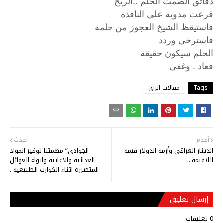
دقائق الصمت الحلم ..الريح
قرعت مدوية على النافذة
فاستيقظ الشيخ العجوز من حلمه
فاسترخى وردد
الحلم سيكون حقيقة
.
فعاد
وغفى
Tags
مقالات الرأي
أقدم
أحدث
الدينار العراقي وأزمة الدولار قيمة
الجوادي” مهمتنا توفير المواد
اللاقيمة...
الغذائية والاغاثية وايواء العوائل
المتضررة اثناء الكوارث الطبيعية .
إرسال تعليق
0 تعليقات