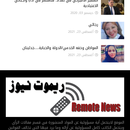
السفير الأميركي في بغداد: ساستمر في أداءِ واجباتي
الاعتيادية
ديسمبر 03, 2020
رجائي
أغسطس 23, 2021
المواطن وحقه الخدمي/الدولة والجباية.....جدليتان
أغسطس 23, 2021
الموقع لايتحمل أية مسؤولية عن المواد المنشورة في قسم مقالات الرأي
ويتحمل الكاتب كامل المسؤولية عن أرائه وما يرد فيها التي تخالف القوانين