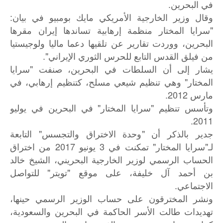
في البحرين.
وقال وزير الخارجية الأمريكي مايك بومبيو في بيان:
"سرايا المختار منظمة إرهابية تساندها إيران مقرها
البحرين، ووردت تقارير عن تلقيها دعما ماليا ولوجيستيا
من فيلق القدس التابع للحرس الثوري الإيراني".
يشار إلى أن السلطات في البحرين، صنفت "سرايا
المختار" وهي تنظيم شيعي مسلح، كتنظيم إرهابي، في
مارس 2012.
وتأسس تنظيم "سرايا المختار" في البحرين في يوليو
2011.
جدير بالذكر أن "وحدة الاختراق والتجسس" التابعة
لـ"سرايا المختار" تمكنت في 3 يونيو 2017 من اختراق
الحساب الرسمي لوزير الخارجية البحريني، الشيخ خالد
بن أحمد آل خليفة، على موقع "تويتر" للتواصل
الاجتماعي.
ونشر المخترقون على حساب الوزير الرسمي حينها،
تهديدات طالت الأسر الحاكمة في البحرين والسعودية،