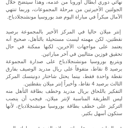
نهائي دوري أبطال أوروبا من عدمه، وهذا سيتضح خلال
الجولتين الأخيرتين من مرحلة المجموعات، وربما تنتهي
الآمال مبكراً في مباراة اليوم ضد بوروسيا مونشنجلادباخ.
إنتر ميلان حاليا في المركز الأخير بالمجموعة برصيد
نقطتين، لكن مهمته ليست مستحيلة بالتأهل، صحيح أنه
يعتمد على مواجهات الآخرين، لكنها ممكنة في حال
تحقيق فوزين متتاليين في آخر مباراتين.
ويتربع بوروسيا مونشنجلادباخ على صدارة المجموعة
برصيد 8 نقاط، متفوقاً على ريال مدريد الوصيف بفارق
نقطة واحدة فقط، بينما يحتل شاختار دونيتسك المركز
الثالث برصيد 4 نقاط، وأخيراً إنتر ميلان بنقطتين.
التفكير باللحاق بريال مدريد وخطف بطاقة التأهل منه
ليس الطريقة المناسبة لإنتر ميلان، فيجب أن ينصب
التركيز على خطف بطاقة بوروسيا مونشنجلادباخ، لأنها
ستكون أسهل بكثير.
في البداية، يجب على إنتر ميلان الفوز في مباراته اليوم