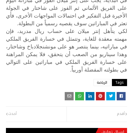
على الفريق الألماني ثم الفوز على شاختار في الجولة
الأخيرة قبل التفكير في احتمالات المواجهات الأخرى، فأي
تعثر في المباراتين سوف يقصيه رسمياً من البطولة.
لكي
يتأهل
إنتر
ميلان
على
حساب
ريال
مدريد،
فإن
مهمته
معقدة
للغاية،
وتتمثل
في
خسارة
الفريق
الملكي
في
مباراتيه،
بينما
ينتصر
هو
على
مونشنجلادباخ
وشاختار،
وهذا
سيناريو
من
الصعب
أن
يتحقق،
فلا
يمكن
المراهنة
على
خسارة
الفريق
الملكي
في
مباراتين
على
التوالي
.
في
بطولته
المفضلة
أوربياْ
Tags
الرياضة
أقدم
أحدث
إرسال تعليق