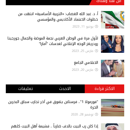
من هنا وهناك
أ‌. د. عبد الله الغصاب: «التربية الأساسية» انتهت من
خطوات الاعتماد الأكاديمي والمؤسسي
يونيو 11, 2023
لأول مرة في الوطن العربي نجمة الموضة والجمال جورجينا
رودريغز الوجه الإعلاني لعدسات "أمارا"
مارس 25, 2023
الاعلامي الجامع
مارس 20, 2023
الاكثر قراءة
الاحدث
تعليقات
"فورمولا 1".. فرستابن يتفوق في آخر تجارب سباق البحرين
الحرة
نوفمبر 28, 2020
إذا كان رب البيت بالدف ضارباً .. فشيمة أهل البيت كلهم