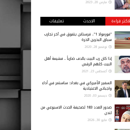
مارس 20, 2023
لاكثر قراءة
الاحدث
تعليقات
"فورمولا 1".. فرستابن يتفوق في آخر تجارب
سباق البحرين الحرة
نوفمبر 28, 2020
إذا كان رب البيت بالدف ضارباً .. فشيمة أهل
البيت كلهم الرقص
أغسطس 23, 2021
السفير الأميركي في بغداد: ساستمر في أداءِ
واجباتي الاعتيادية
ديسمبر 03, 2020
صدور العدد 183 لصحيفة الحدث الاسبوعي من
لندن
مايو 30, 2026