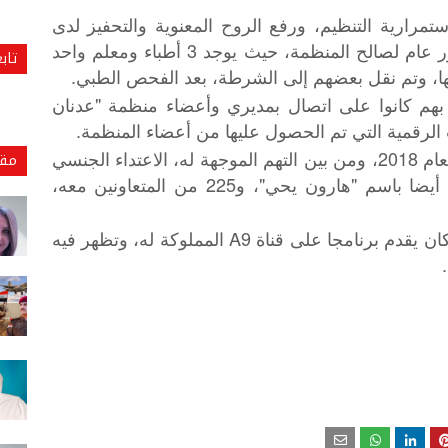
مرارية التنظيم، ورفع الروح المعنوية والتحفيز لدى
قادة ومديري وأعضاء المنظمة، وخلق تصور عام لصالح المنظمة، حيث يوجد 3 أطباء ومعلم واحد
تاب
بهم كانوا على اتصال بمديري وأعضاء منظمة "عدنان
ت الرقمية التي تم الحصول عليها من أعضاء المنظمة.
جدير بالذكر أن عدنان أوكتار موقوف منذ العام 2018، ومن بين التهم الموجهة له، الاعتداء الجنسي
مقا
وخطف القصر، إذ يحاكم أوكتار المعروف أيضا باسم "هارون يحي"، و225 من المتعاونين معه،
ويلقب أوكتار باسم "الداعية الراقص"، لأنه كان يقدم برنامجا على قناة A9 المملوكة له، وتظهر فيه