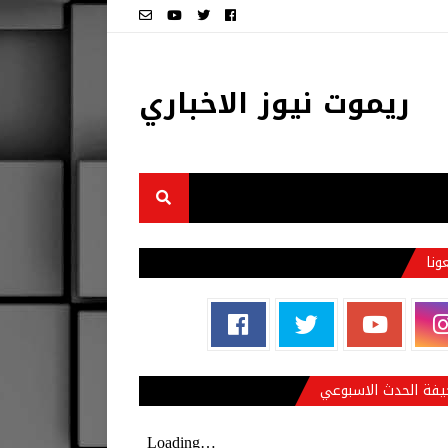
ريموت نيوز الاخباري
عونا
فة الحدث الاسبوعي