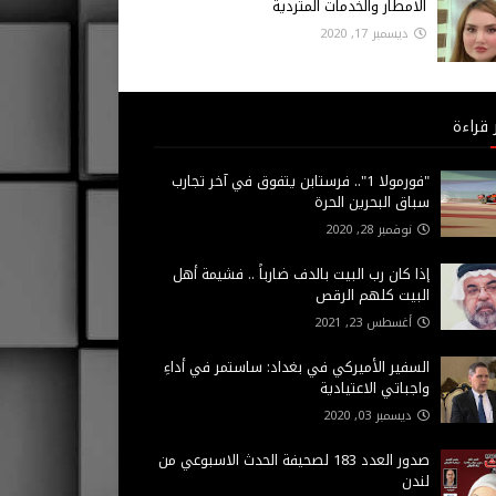
الامطار والخدمات المتردية
ديسمبر 17, 2020
 قراءة
"فورمولا 1".. فرستابن يتفوق في آخر تجارب
سباق البحرين الحرة
نوفمبر 28, 2020
إذا كان رب البيت بالدف ضارباً .. فشيمة أهل
البيت كلهم الرقص
أغسطس 23, 2021
السفير الأميركي في بغداد: ساستمر في أداءِ
واجباتي الاعتيادية
ديسمبر 03, 2020
صدور العدد 183 لصحيفة الحدث الاسبوعي من
لندن