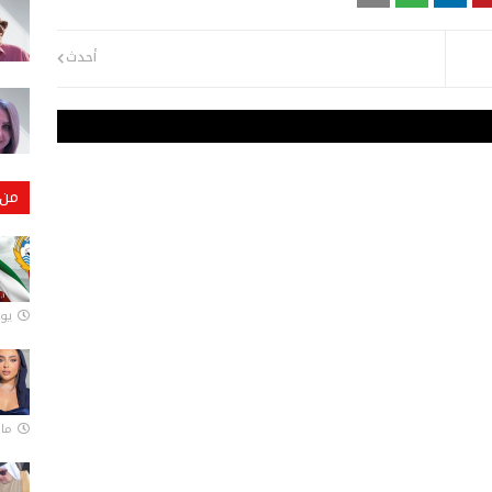
أحدث
من 
يونيو
مارس 