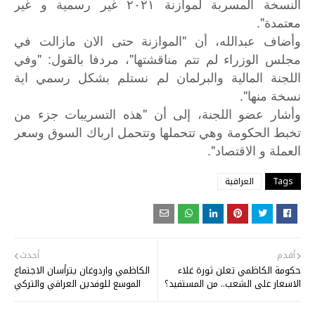
النسخة المسربة لموازنة ۲٠۲۱ غیر رسمیة و غیر
معتمدة".
وأضاف عبدالله، أن "الموازنة حتی الان مازالت في
مجلس الوزراء لم تتم مناقشتها"، مردفا بالقول: "وفي
اللجنة المالیة والبرلمان لم نستلم بشكل رسمي ایة
نسخة منها".
"
وأشار
عضو
اللجنة،
إلى
أن
هذە
التسریبات
جزء
من
تخبط
الحکومة
وهي
تتحملها
وتتحمل
ارباك
السوق
وسعر
".
العملة
و
الاقتصاد
Tags
العراقية
أقدم
أحدث
حكومة الكاظمي تعلن ثورة غلاء
الكاظمي واردوغان يترأسان الاجتماع
الاسعار على الشعب.. من المستفيد؟
الموسع للوفدين العراقي والتركي