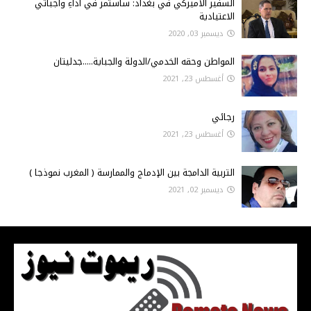
السفير الأميركي في بغداد: ساستمر في أداءِ واجباتي
الاعتيادية
ديسمبر 03, 2020
المواطن وحقه الخدمي/الدولة والجباية.....جدليتان
أغسطس 23, 2021
رجائي
أغسطس 23, 2021
التربية الدامجة بين الإدماج والممارسة ( المغرب نموذجا )
ديسمبر 02, 2021