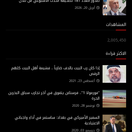
صدور العدد 181 لصحيفة الحدث الاسبوعي من لندن
أبريل 20, 2026
المشاهدات
2,005,450
الاكثر قراءة
إذا كان رب البيت بالدف ضارباً .. فشيمة أهل البيت كلهم
الرقص
أغسطس 23, 2021
"فورمولا 1".. فرستابن يتفوق في آخر تجارب سباق البحرين
الحرة
نوفمبر 28, 2020
السفير الأميركي في بغداد: ساستمر في أداءِ واجباتي
الاعتيادية
ديسمبر 03, 2020