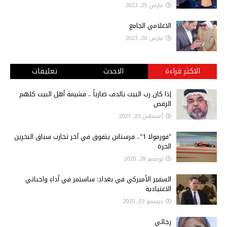
مارس 25, 2023
الاعلامي الجامع
مارس 20, 2023
الاكثر قراءة
الاحدث
تعليقات
إذا كان رب البيت بالدف ضارباً .. فشيمة أهل البيت كلهم
الرقص
أغسطس 23, 2021
"فورمولا 1".. فرستابن يتفوق في آخر تجارب سباق البحرين
الحرة
نوفمبر 28, 2020
السفير الأميركي في بغداد: ساستمر في أداءِ واجباتي
الاعتيادية
ديسمبر 03, 2020
رجائي