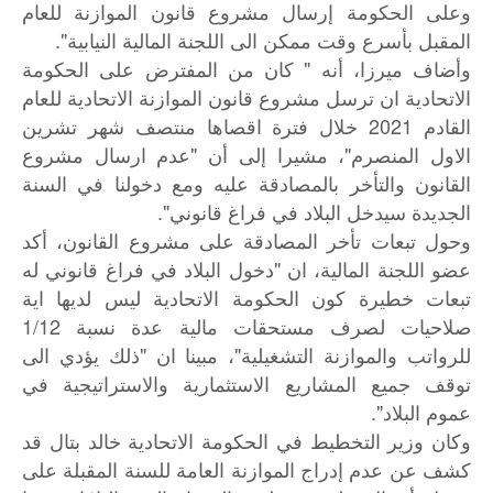
وعلى الحكومة إرسال مشروع قانون الموازنة للعام
المقبل بأسرع وقت ممكن الى اللجنة المالية النيابية".
وأضاف ميرزا، أنه " كان من المفترض على الحكومة
الاتحادية ان ترسل مشروع قانون الموازنة الاتحادية للعام
القادم 2021 خلال فترة اقصاها منتصف شهر تشرين
الاول المنصرم"، مشيرا إلى أن "عدم ارسال مشروع
القانون والتأخر بالمصادقة عليه ومع دخولنا في السنة
الجديدة سيدخل البلاد في فراغ قانوني".
وحول تبعات تأخر المصادقة على مشروع القانون، أكد
عضو اللجنة المالية، ان "دخول البلاد في فراغ قانوني له
تبعات خطيرة كون الحكومة الاتحادية ليس لديها اية
صلاحيات لصرف مستحقات مالية عدة نسبة 1/12
للرواتب والموازنة التشغيلية"، مبينا ان "ذلك يؤدي الى
توقف جميع المشاريع الاستثمارية والاستراتيجية في
عموم البلاد".
وكان
وزير
التخطيط
في
الحكومة
الاتحادية
خالد
بتال
قد
كشف
عن
عدم
إدراج
الموازنة
العامة
للسنة
المقبلة
على