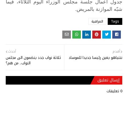
جدول
أعمال
جلسة
مجلس
الوزراء
اليوم
الثلاثاء،
فيما
.
شبّه
الموازنة
بالمريض
Tags
العراقية
أقدم
أحدث
نتنياهو يعين رئيسا جديدا للموساد
ثلاثة نواب جدد ينضمون الى مجلس
النواب.. من هم؟
إرسال تعليق
0 تعليقات