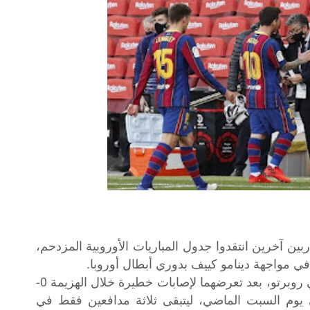
ن آخرين انتقدوا جدول المباريات الأوروبية المزدحم،
ي مواجهة دينامو كييف بدوري أبطال أوروبا.
وخسر برشلونة جهود جيرار بيكي، وسيرجي روبرتو، بعد تعرضهما لإصابات خطيرة خلال الهزيمة 0-
ني يوم السبت الماضي، ليتبقى ثلاثة مدافعين فقط في