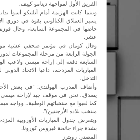
الفريق الأول لمواجهة دينامو كييف.
يسير العملاق الكتالوني بقوة في دوري ال
خاضها في المجموعة السابعة، وحال فوزه 
عشر.
وقال كومان في مؤتمر صحفي عشية مواجهة
الجولة الرابعة من مرحلة المجموعات لدور
السابعة دفعه إلى إراحة ميسي ولاعب الوس
المباريات المزدحم، داعيا الاتحاد الدولي لك
التدخل.
وأضاف المدرب الهولندي: "في بعض الأحيان
يصدق.. نحن في موقف جيد لإراحة ميسي وف
كما لعبوا مع منتخباتهم الوطنية.. وواجه م
منتخب بلاده الأرجنتين)".
ويتعرض جدول المباريات الأوروبية المزدح
بشدة جراء جائحة فيروس كورونا.
:
المصدر
رويترز