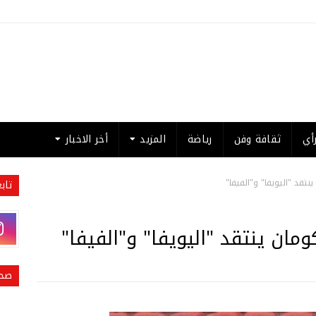
أي
ثقافة وفن
رياضة
المزيد
أخر الاخبار
نتقد "اليويفا" و"الفيفا"
تاب
مان ينتقد "اليويفا" و"الفيفا"
صحي