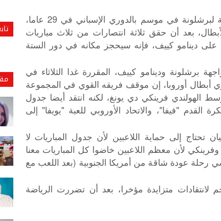
وبينما كانت الهزيمة أمام أتلتيكو أسوأ بداية لبرشلونة في موسم بالدوري الإسباني في 29 عاما،
تاب
أبطال، بعد أن حقق ثلاثة انتصارات من ثلاث مباريات
على دينامو كييف، فإنه سيحجز مكانه في دور الستة
 برشلونة ودينامو كييف، المقررة غدا الثلاثاء في
مقا
ي أبطال أوروبا، إن موقف فريقه القوي في المجموعة
ط الهولندي فرينكي دي يونغ، لكنه انتقد أيضا جدول
رة القدم "فيفا"، والاتحاد الأوروبي للعبة "يويفا" إلى
 تحتاج إلى حماية اللاعبين لأن جدول المباريات لا
رينكي لأن معظم اللاعبين خاضوا كل المباريات معنا
يسي رحلة عودة شاقة من أمريكا الجنوبية (بعد اللعب مع
م لانتقادات متزايدة مؤخرا، بعد أن تضررت الرياضة