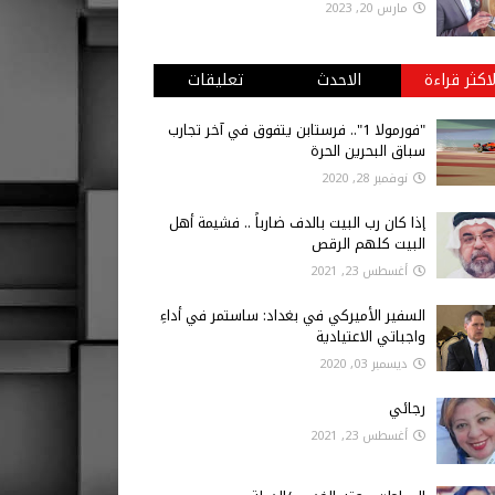
مارس 20, 2023
لاكثر قراءة
الاحدث
تعليقات
"فورمولا 1".. فرستابن يتفوق في آخر تجارب
سباق البحرين الحرة
نوفمبر 28, 2020
إذا كان رب البيت بالدف ضارباً .. فشيمة أهل
البيت كلهم الرقص
أغسطس 23, 2021
السفير الأميركي في بغداد: ساستمر في أداءِ
واجباتي الاعتيادية
ديسمبر 03, 2020
رجائي
أغسطس 23, 2021