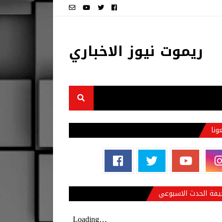
ريموت نيوز الاخباري
عونا
فة الحدث الاسبوعي