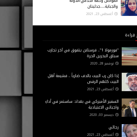
المواطن وحقه الخدمي/الدولة
والجباية.....جدليتان
أغسطس 23, 2021
 قراءة
"فورمولا 1".. فرستابن يتفوق في آخر تجارب
سباق البحرين الحرة
نوفمبر 28, 2020
إذا كان رب البيت بالدف ضارباً .. فشيمة أهل
البيت كلهم الرقص
أغسطس 23, 2021
السفير الأميركي في بغداد: ساستمر في أداءِ
واجباتي الاعتيادية
ديسمبر 03, 2020
رجائي
أغسطس 23, 2021