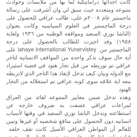
كانت أحداثها دراماتيكية لما بها من ملابسات وحوادث
متنوعه ومتعدده حيث سبق لي وان أشرفت على رسالة
ماجستير عام ٢٠٠٨م على، طالب عراقي للحصول على
درجة الماجستير في العلوم السياسيه وكانت بعنوان
(الباشا نوري السعيد ومواقفه الوطنيه من ١٩٣٦ ولغاية
١٩٥٨) وقد اجيزت للطالب بالحصول على درجة
الماجستير من lahaye International Yunervistey على
أية حال سوف نذكر واحده من المواقف الانسانيه لتاجر
عراقي تم توريطه من قبل تجار هنود في قضية استيراد
مع الدوله وبيان كيف تدخل لإنقاذ هذا التاجر الذي لاتربطه
معه اية علاقه سوى كونه عراقي تم استغلاله من التجار
الهنود
وهذه تدخل ضمن معايير المتنوعه لقائد من العراق
لمراعات عراقي عصفت به ضروف خارجه عن
استطاعته وتدخل الباشا نوري السعيد في وقتها لأسباب
انسانيه دون الحصول على منافع شخصيه أو غيرها وتبين
للعالم أن المواطن العراقي الأصيل كانت تقف خلفه
قيادة بلده إذا كان على حق دون النظر إلى هويته