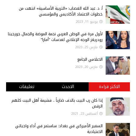
أ‌. د. عبد الله الغصاب: «التربية الأساسية» انتهت من
خطوات الاعتماد الأكاديمي والمؤسسي
يونيو 11, 2023
لأول مرة في الوطن العربي نجمة الموضة والجمال جورجينا
رودريغز الوجه الإعلاني لعدسات "أمارا"
مارس 25, 2023
الاعلامي الجامع
مارس 20, 2023
الاكثر قراءة
الاحدث
تعليقات
إذا كان رب البيت بالدف ضارباً .. فشيمة أهل البيت كلهم
الرقص
أغسطس 23, 2021
السفير الأميركي في بغداد: ساستمر في أداءِ واجباتي
الاعتيادية