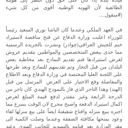
الطائفية لأن الهويه الوطنيه أقوى من كل شيء
(#منقول....
في العهد الملكي وعندما كان الباشا نوري السعيد رئيساً
للوزراء اعلنت وزارة الدفاع عن فتح مناقصة لاستيراد
خيم للجيش العراقي(چوادر) ونشرت بالجريدة الرسمية
مما حدى ببعض المتخصصين والمواطنين بتقديم عروض
لغرض استيرادها فتم تقديم النماذج بعد مخاطبة بعض
البلدان من قبل التجار وتم تقديمهم للنماذج وبعد طرحها
على اللجنة العليا المختصة في وزارة الدفاع وبعد الاطلاع
والمفاضلة وقع الاختيار على العرض المرسل من قبل
(الهند) وهذا التاجر الذي فاز بالنموذج الهندي كان تاجر من
الدرجة الرابعة وغير مقتدر لدفع قيمة المبلغ لغرض
اكمال استيراد الدفعة واصبح محرج لان الوقت يسرع مما
اجبره ببيع منزله واقناع شقيقتهُ ايضاً على بيع منزلها لقاء
وعود بمنحها مكافئة الصفقة وعندما وصلت الكمية الى
مقر الوزارة بعد قيامه بالتسديد للجانب الهندي وعند