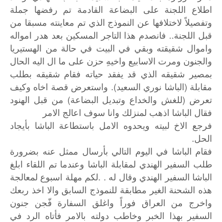
اطلاع اللجنة على البضاعة القادمة تم رفضها جملة
وتفصيلاً لاختلافها عن النموذج الذي تم معاينته مسبقا من
قبل اللجنة.. فانصدم هذا التاجر المسكين بعد هدر امواله
واموال شقيقته وبقي في البيت في حالة من الهستيريا
والجنون ومرت الاسابيع واخيهِ حزن على ما ال اليه الحال
بمصير شقيقه الذي قد يفقد حياته فقام شقيقه بطلب
مقابلة (الباشا نوري السعيد). واستعرض قصة اخاه وكيف
تعرض (للغش والخداع وتبديل البضاعة) من قبل الهنود
فقال الباشا اذهب لمنزلك وانا سوف اعالج الامر
فرجع الاخ لبيته ويحدوه الامل باستطاعة الباشا بأيجاد
الحل.
فقام الباشا في اليوم التالي بأرسال ممثل عنه بضرورة
طلب السفير الهندي لمقابلة الباشا وعندما تم اللقاء ابلغ
الباشا السفير الهندي وقال له . .لكم مهلة اسبوع لمعالجة
هذه الشحنة الغير مطابقة للنموذج السابق والا اخذ ربعك
واخرج من العراق فوراً واغلق السفارة فّجن جنون
السفير بهذا الخبر وخاطب دولته بالامر فأتاه الرد في