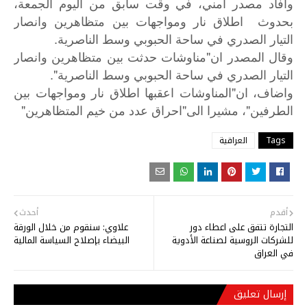
وافاد مصدر امني، في وقت سابق من اليوم الجمعة،
بحدوث اطلاق نار ومواجهات بين متظاهرين وانصار
التيار الصدري في ساحة الحبوبي وسط الناصرية.
وقال المصدر ان"مناوشات حدثت بين متظاهرين وانصار
التيار الصدري في ساحة الحبوبي وسط الناصرية".
"
واضاف،
ان
المناوشات
اعقبها
اطلاق
نار
ومواجهات
بين
"
"
"
الطرفين
،
مشيرا
الى
احراق
عدد
من
خيم
المتظاهرين
Tags
العراقية
أقدم
أحدث
التجارة تتفق على اعطاء دور
علاوي: سنقوم من خلال الورقة
للشركات الروسية لصناعة الأدوية
البيضاء بإصلاح السياسة المالية
في العراق
إرسال تعليق