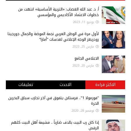
أ‌. د. عبد الله الغصاب: «التربية الأساسية» انتهت من
خطوات الاعتماد الأكاديمي والمؤسسي
يونيو 11, 2023
لأول مرة في الوطن العربي نجمة الموضة والجمال جورجينا
رودريغز الوجه الإعلاني لعدسات "أمارا"
مارس 25, 2023
الاعلامي الجامع
مارس 20, 2023
الاكثر قراءة
الاحدث
تعليقات
"فورمولا 1".. فرستابن يتفوق في آخر تجارب سباق البحرين
الحرة
نوفمبر 28, 2020
إذا كان رب البيت بالدف ضارباً .. فشيمة أهل البيت كلهم
الرقص