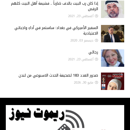
إذا كان رب البيت بالدف ضارباً .. فشيمة أهل البيت كلهم
الرقص
أغسطس 23, 2021
السفير الأميركي في بغداد: ساستمر في أداءِ واجباتي
الاعتيادية
ديسمبر 03, 2020
رجائي
أغسطس 23, 2021
صدور العدد 183 لصحيفة الحدث الاسبوعي من لندن
مايو 30, 2026