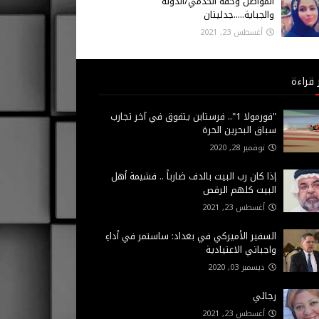
المواطن وحقه الخدمي/الدولة
والجباية.....جدليتان
أغسطس 23, 2021
 قراءة
"فورمولا 1".. فرستابن يتفوق في آخر تجارب
سباق البحرين الحرة
نوفمبر 28, 2020
إذا كان رب البيت بالدف ضارباً .. فشيمة أهل
البيت كلهم الرقص
أغسطس 23, 2021
السفير الأميركي في بغداد: ساستمر في أداءِ
واجباتي الاعتيادية
ديسمبر 03, 2020
رجائي
أغسطس 23, 2021