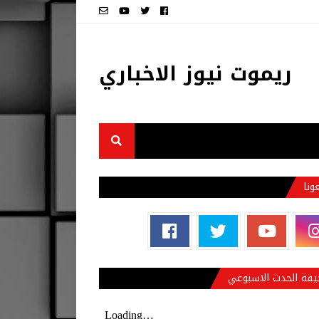
ريموت نيوز الاخباري
عونا
فة الحدث الاسبوعي