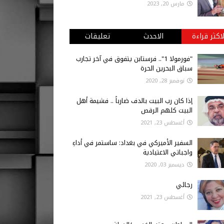
مارس 20, 2023
لاكثر قراءة
الاحدث
تعليقات
"فورمولا 1".. فرستابن يتفوق في آخر تجارب
سباق البحرين الحرة
نوفمبر 28, 2020
إذا كان رب البيت بالدف ضارباً .. فشيمة أهل
البيت كلهم الرقص
أغسطس 23, 2021
السفير الأميركي في بغداد: ساستمر في أداءِ
واجباتي الاعتيادية
ديسمبر 03, 2020
رجائي
أغسطس 23, 2021