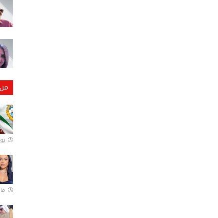
من 
يونيو
مارس 