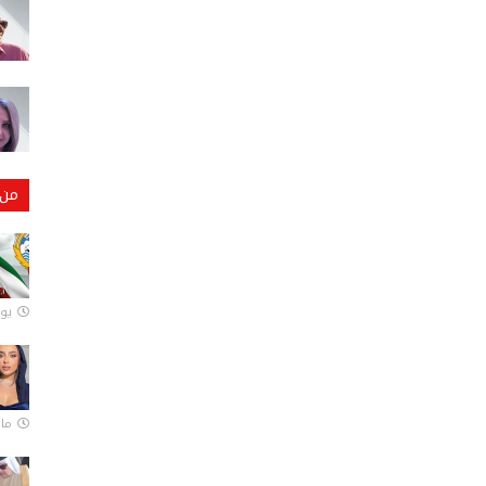
من 
يونيو
مارس 