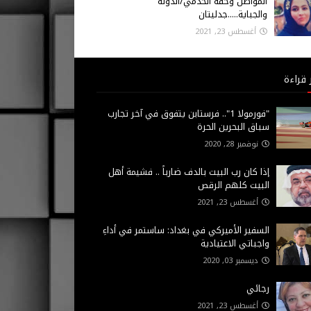
المواطن وحقه الخدمي/الدولة
والجباية.....جدليتان
أغسطس 23, 2021
 قراءة
"فورمولا 1".. فرستابن يتفوق في آخر تجارب
سباق البحرين الحرة
نوفمبر 28, 2020
إذا كان رب البيت بالدف ضارباً .. فشيمة أهل
البيت كلهم الرقص
أغسطس 23, 2021
السفير الأميركي في بغداد: ساستمر في أداءِ
واجباتي الاعتيادية
ديسمبر 03, 2020
رجائي
أغسطس 23, 2021