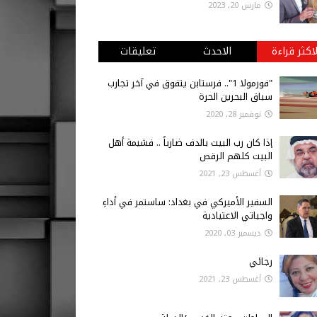
مارس 20, 2023
لاكثر قراءة
الاحدث
تعليقات
"فورمولا 1".. فرستابن يتفوق في آخر تجارب
سباق البحرين الحرة
نوفمبر 28, 2020
إذا كان رب البيت بالدف ضارباً .. فشيمة أهل
البيت كلهم الرقص
أغسطس 23, 2021
السفير الأميركي في بغداد: ساستمر في أداءِ
واجباتي الاعتيادية
ديسمبر 03, 2020
رجائي
أغسطس 23, 2021