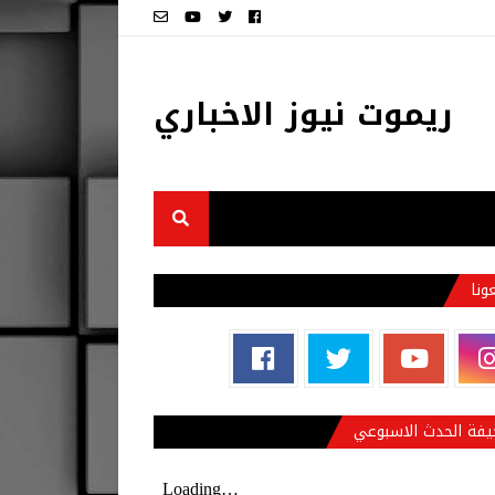
ريموت نيوز الاخباري
عونا
فة الحدث الاسبوعي