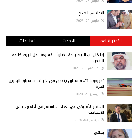
مارس 25, 2023
الاعلامي الجامع
مارس 20, 2023
الاكثر قراءة
الاحدث
تعليقات
إذا كان رب البيت بالدف ضارباً .. فشيمة أهل البيت كلهم
الرقص
أغسطس 23, 2021
"فورمولا 1".. فرستابن يتفوق في آخر تجارب سباق البحرين
الحرة
نوفمبر 28, 2020
السفير الأميركي في بغداد: ساستمر في أداءِ واجباتي
الاعتيادية
ديسمبر 03, 2020
رجائي