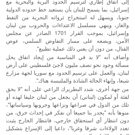
إلى اتفاق إطاري لترسيم الحدود البرية والبحرية مع
إسرائيل، بما يسمح للبنان بأن يستعيد خط حدوده الدولية
جنوبا، ويسهل له استخراج ثرواته البحرية من النفط
والغاز، وينهي مسلسل الاعتداءات والحروب بين لبنان
وإسرائيل، بموجب القرار 1701 الصادر عن مجلس
الأمن، ويضعه على مسار التفاوض السلمي، عوض
القتال، من دون أن يعني ذلك عملية تطبيع".
وأضاف أنه "لا بد في المناسبة من إيجاد اتفاق يحل
مسألة وجود نحو نصف مليون لاجئ فلسطيني على أرض
لبنان، والعمل على ترسيم الحدود مع سوريا لجهة مزارع
شبعا، وإنهاء الحالة الشاذة والملتبسة هناك".
من جهة أخرى، شدد البطريرك الراعي على أنه "لا يحق
لفئة أو لمكون (لبناني) أن يجعل من لبنان حليفا لهذه أو
تلك من الدول في صراعها ونزاعها وحروبها وسياساتها"،
منوها بأنه "يجدر بنا جميعا أن نفكر في إحداث خرق، من
دون انتظار أي استحقاق خارجي، فانتظار الخارج يثبت
تعدد الولاءات شرقا وغربا"، داعيا إلى الإسراع بتشكيل