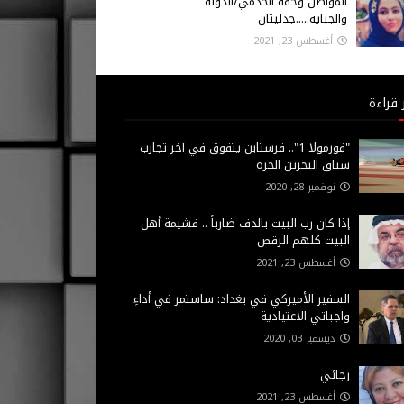
المواطن وحقه الخدمي/الدولة
والجباية.....جدليتان
أغسطس 23, 2021
 قراءة
"فورمولا 1".. فرستابن يتفوق في آخر تجارب
سباق البحرين الحرة
نوفمبر 28, 2020
إذا كان رب البيت بالدف ضارباً .. فشيمة أهل
البيت كلهم الرقص
أغسطس 23, 2021
السفير الأميركي في بغداد: ساستمر في أداءِ
واجباتي الاعتيادية
ديسمبر 03, 2020
رجائي
أغسطس 23, 2021