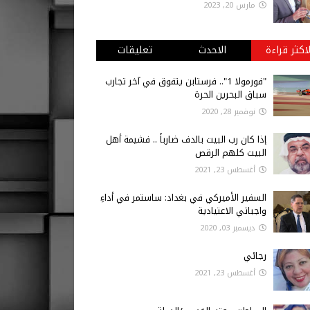
مارس 20, 2023
لاكثر قراءة
الاحدث
تعليقات
"فورمولا 1".. فرستابن يتفوق في آخر تجارب
سباق البحرين الحرة
نوفمبر 28, 2020
إذا كان رب البيت بالدف ضارباً .. فشيمة أهل
البيت كلهم الرقص
أغسطس 23, 2021
السفير الأميركي في بغداد: ساستمر في أداءِ
واجباتي الاعتيادية
ديسمبر 03, 2020
رجائي
أغسطس 23, 2021