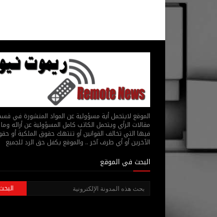
الموقع لايتحمل أية مسؤولية عن المواد المنشورة في قس
مقالات الرأي ويتحمل الكاتب كامل المسؤولية عن أرائه وما 
فيها التي تخالف القوانين أو تنتهك حقوق الملكية أو حق
الآخرين أو أي طرف آخر .. والموقع يكفل حق الرد للجميع
البحث في الموقع