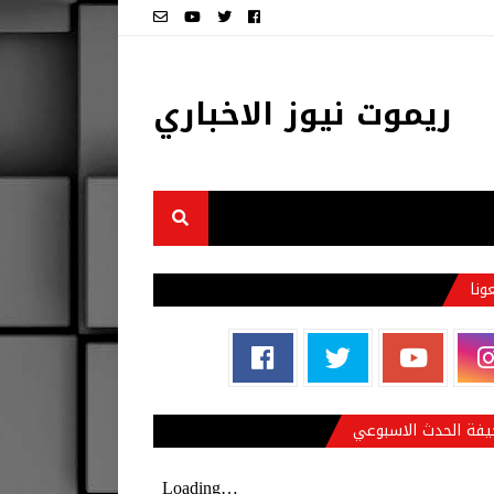
ريموت نيوز الاخباري
عونا
فة الحدث الاسبوعي