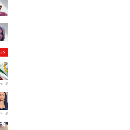
من 
يونيو
مارس 