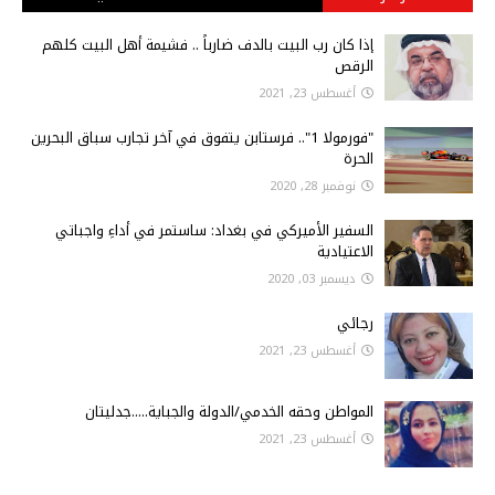
إذا كان رب البيت بالدف ضارباً .. فشيمة أهل البيت كلهم
الرقص
أغسطس 23, 2021
"فورمولا 1".. فرستابن يتفوق في آخر تجارب سباق البحرين
الحرة
نوفمبر 28, 2020
السفير الأميركي في بغداد: ساستمر في أداءِ واجباتي
الاعتيادية
ديسمبر 03, 2020
رجائي
أغسطس 23, 2021
المواطن وحقه الخدمي/الدولة والجباية.....جدليتان
أغسطس 23, 2021