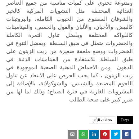
ومتنوعة
تحتوي
على
كميات
مناسبة
من
جميع
العناصر
الغذائية
المختلفة
مثل
النشويات
المركبة
كالخبز
والشوفان
المصنوع
من
الحبوب
الكاملة،
والبروتينات
كالبيض،
والأجبان،
والألبان
والفول
والحمص،
والفيتامينات
كالفواكه
المختلفة
ويفضل
تناول
الثمرة
الكاملة
والخضروات
متمثل
في
طبق
السلطة
ويفضل
التنوع
في
الخضروات
ووضع
ملعقة
صغيرة
من
زيت
الزيتون
على
طبق
السلطة
للاستفادة
من
الفيتامينات
الذئبة
في
الدهون
ومن
الاحماض
الدهنية
الصحية
الموجودة
في
زيت
الزيتون
،
كما
يجب
الحرص
على
الابتعاد
عن
تناول
اللحوم
المصنعة
والشيبس،
والشوكولاتة،
بالإضافة
إلى
المشروبات
الغازية
في
فترة
الصباح؛
وذلك
لما
لها
من
ضرر
كبير
على
صحة
الطالب
Tags
مقالات الرأي