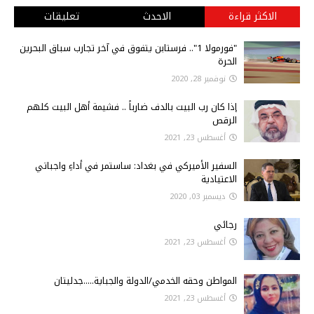
الاكثر قراءة
الاحدث
تعليقات
"فورمولا 1".. فرستابن يتفوق في آخر تجارب سباق البحرين
الحرة
نوفمبر 28, 2020
إذا كان رب البيت بالدف ضارباً .. فشيمة أهل البيت كلهم
الرقص
أغسطس 23, 2021
السفير الأميركي في بغداد: ساستمر في أداءِ واجباتي
الاعتيادية
ديسمبر 03, 2020
رجائي
أغسطس 23, 2021
المواطن وحقه الخدمي/الدولة والجباية.....جدليتان
أغسطس 23, 2021