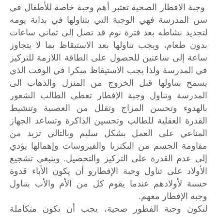
وجبة الافطار الصحية تعتبر أهم وجبة خاصة للأطفال في
سن المدرسة فهي الوجبة التي يتناولها في بداية يومه
لتجديد نشاطه بعد فترة نوم قد تصل إلى ثماني ساعات
بدون طعام، ويجب تناولها بعد الاستيقاظ بما لا يتجاوز
ساعة إلى ساعتين للحصول على الطاقة اللازمة للتركيز
في المدرسة ولذا يجب الاستيقاظ مبكرا في الوقت الذي
يسمح بتناولها قبل الخروج من المنزل والذهاب الى
المدرسة وتناول وجبة الإفطار تعطى الطالب الشعور
بالهدوء وتحسن المزاج وتقلل من العصبية وتنشيط
القدرة العقلية للطالب وتحسين الذاكرة وتساعد الجهاز
المناعي على العمل بشكل سليم وبالتالي تزيد من
مقاومة الجسم من البكتريا والفيروسات وإهمالها يؤدي
إلى عدم القدرة على التركيز والتحصيل. وينبغي تشجيع
الأولاد على تناول وجبة الإفطارو أن يكون الأباء قدوة
حسنة لأولادهم عندما يقوم كل من الأم والأب بتناول
وجبة الإفطار معهم.
لتكون
وجبة
الفطور
صحية،
يجب
أن
تكون
متكاملة