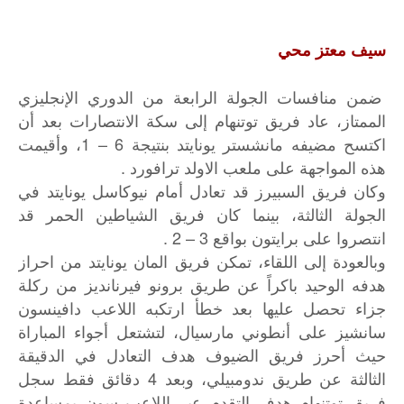
سيف معتز محي
ضمن منافسات الجولة الرابعة من ​الدوري الإنجليزي
الممتاز​، عاد فريق ​توتنهام​ إلى سكة الانتصارات بعد أن
اكتسح مضيفه ​مانشستر يونايتد​ بنتيجة 6 – 1، وأقيمت
هذه المواجهة على ملعب الاولد ترافورد .
وكان فريق السبيرز قد تعادل أمام نيوكاسل يونايتد في
الجولة الثالثة، بينما كان فريق الشياطين الحمر قد
انتصروا على برايتون بواقع 3 – 2 .
وبالعودة
إلى
اللقاء،
تمكن
فريق
المان
يونايتد
من
احراز
هدفه
الوحيد
باكراً
عن
طريق
برونو
فيرنانديز
من
ركلة
جزاء
تحصل
عليها
بعد
خطأ
ارتكبه
اللاعب
دافينسون
سانشيز
على
أنطوني
مارسيال،
لتشتعل
أجواء
المباراة
حيث
أحرز
فريق
الضيوف
هدف
التعادل
في
الدقيقة
4
الثالثة
عن
طريق
ندومبيلي،
وبعد
دقائق
فقط
سجل
فريق
توتنهام
هدف
التقدم
عبر
اللاعب
سون
بمساعدة