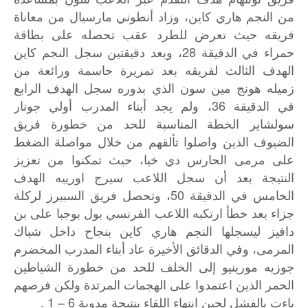
من
النجم
هاري
كاين،
وزاد
أنطوني
مارسيال
من
معاناة
فريقه
حيث
تعرض
للطرد
عقب
تحصله
على
بطاقة
28
حمراء
في
الدقيقة
،
وبعد
دقيقتين
سجل
النجم
كاين
الهدف
الثالث
لفريقه
بعد
تمريرة
حاسمة
ورائعة
من
زميله
هونج
مين
سون
الذي
بدوره
سجل
الهدف
الرابع
36
في
الدقيقة
،
ولم
يجد
أبناء
المدرب
أولي
جونار
سولشاير
الخطة
المناسبة
للحد
من
خطورة
فريق
الضيوف
الذين
واصلوا
تألقهم
من
خلال
مواصلة
الضغط
على
مرمى
الحارس
دي
خيا،
حيث
تمكنوا
من
تعزيز
النتيجة
بعد
أن
سجل
اللاعب
سيرج
اورييه
الهدف
50
الخامس
في
الدقيقة
،
وتحصل
فريق
السبيرز
لركلة
جزاء
بعد
خطأ
ارتكبه
اللاعب
الفرنسي
بول
بوجبا
على
بن
دافيز
ليسجلها
النجم
هاري
كاين
بنجاح
داخل
شباك
المرمى،
وفي
الدقائق
الأخيرة
عاد
أبناء
المدرب
المخضرم
جوزيه
مورينيو
إلى
الخلف
للحد
من
خطورة
الشياطين
الحمر
الذين
اعتمدوا
على
الهجمات
المرتدة
ولكن
فرصهم
6 – 1 .
باءت
بالفشل
لحين
انتهاء
اللقاء
بنتيجة
مدوية