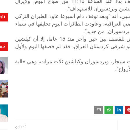
وذكرت مصادر محلية عراقية، أن "القصف بدء عند الساعة 11:10 من صباح اليوم، ولايزال
شين وبردسوران للاستهداف".
بي، أنه "وبعد توقف دام أسبوعا عاود الطيران التركي
تاب
ي العراقية، وعاودت الطائرات اليوم تحليقها في سماء
بردسوران، من جديد".
وأضاف، أن "مناطق سنين وبيركمة، تتعرض للقصف بين حين وآخر منذ 15 عاما، إلا أن كيلشين
 شرقي كردستان العراق، فقد تم قصفها اليوم ولأول
مقا
يجار، وبردسوران وكيلشين ثلاث مرات، وهي خالية
رواح".
أحدث