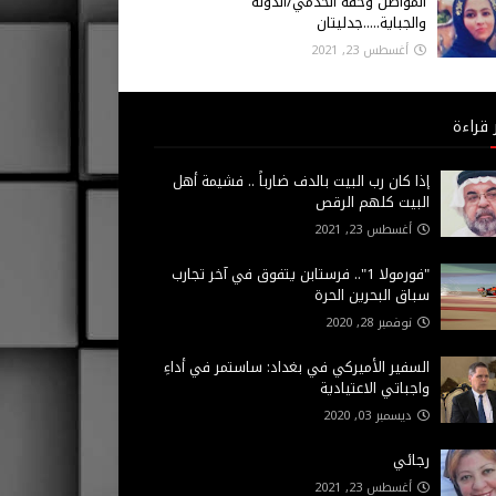
المواطن وحقه الخدمي/الدولة
والجباية.....جدليتان
أغسطس 23, 2021
 قراءة
إذا كان رب البيت بالدف ضارباً .. فشيمة أهل
البيت كلهم الرقص
أغسطس 23, 2021
"فورمولا 1".. فرستابن يتفوق في آخر تجارب
سباق البحرين الحرة
نوفمبر 28, 2020
السفير الأميركي في بغداد: ساستمر في أداءِ
واجباتي الاعتيادية
ديسمبر 03, 2020
رجائي
أغسطس 23, 2021