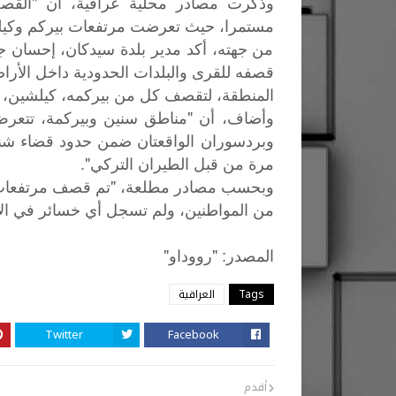
مستمرا، حيث تعرضت مرتفعات بيركم وكيل
من جهته، أكد مدير بلدة سيدكان، إحسان جل
قصفه للقرى والبلدات الحدودية داخل الأراض
المنطقة، لتقصف كل من بيركمه، كيلشين، 
وبردسوران الواقعتان ضمن حدود قضاء شنو
مرة من قبل الطيران التركي".
وبحسب مصادر مطلعة، "تم قصف مرتفعات س
من المواطنين، ولم تسجل أي خسائر في الأ
"
: "
المصدر
رووداو
Tags
العراقية
Twitter
Facebook
أقدم