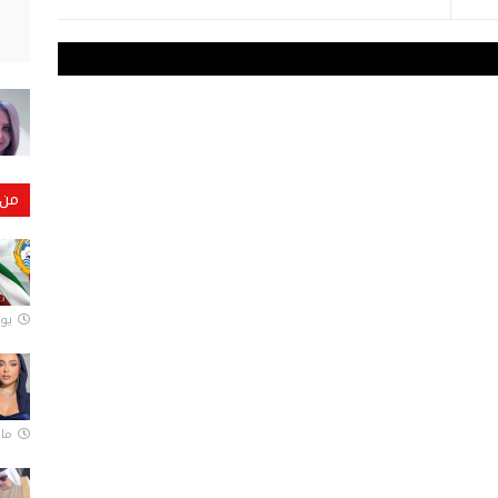
من 
يونيو
مارس 