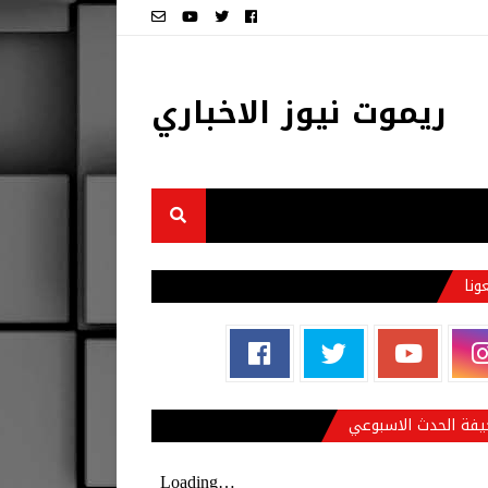
ريموت نيوز الاخباري
عونا
فة الحدث الاسبوعي