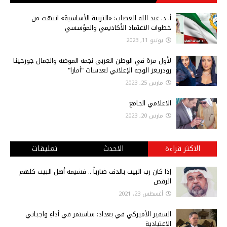
أ‌. د. عبد الله الغصاب: «التربية الأساسية» انتهت من
خطوات الاعتماد الأكاديمي والمؤسسي
يونيو 11, 2023
لأول مرة في الوطن العربي نجمة الموضة والجمال جورجينا
رودريغز الوجه الإعلاني لعدسات "أمارا"
مارس 25, 2023
الاعلامي الجامع
مارس 20, 2023
الاكثر قراءة
الاحدث
تعليقات
إذا كان رب البيت بالدف ضارباً .. فشيمة أهل البيت كلهم
الرقص
أغسطس 23, 2021
السفير الأميركي في بغداد: ساستمر في أداءِ واجباتي
الاعتيادية