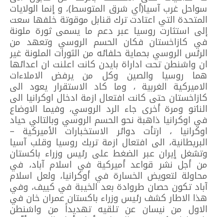
سواحل غرب آسيا(أي شرق المتوسط)، و إنما الولايات
المتحدة التي اعتادت ترك قنابل موقوتة خلفها سعت
إلى استثارت روسيا عبر دعم ما يسمى ثورة ملونة
في كازاخستان فكان الحسم الروسي وتعهد من
الرئس الروسي بحماية حلفائه من الثورات الملونة غير
ان واشنطن تحت اداراة بايدن كانت اعلنت ان اعدائها
هما روسيا والصين وكل من يرفض الاملاءات
الاميركية الغربية ، وما كاد الاستقرار يعود الى
كازاخستان حتى كانت افتعال ازمة ادخال اوكرانيا الى
الناتو ومرة أخرى جاء الرد الروسي، وفيما الاوضاع
في اوكرانيا ذاهبة نحو الحسم الروسي وبالتالي حياد
اوكرانيا ، ارتأت دوائر الاستخبارات الأميركية –
البريطانية، الى افتعال ازمة تربك روسيا وقلب آسيا
وتشغل إيران عبر الضغط على رئيس وزراء باكستان
من أجل نشر قواعد أميركية في اسلام آباد، في
محاولة لتعويض الخسارة في أوكرانيا، ولعل اسلام
آباد تكون حصان طروادة بعد الخيبة في كييف، وفي
هذا الاطار كشف رئيس وزراء باكستان عمران خان في
الاول من نيسان عن تلقيه تهديداً من واشنطن