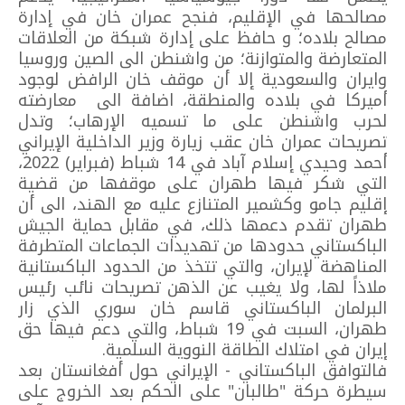
مصالحها في الإقليم، فنجح عمران خان في إدارة
مصالح بلاده؛ و حافظ على إدارة شبكة من العلاقات
المتعارضة والمتوازنة؛ من واشنطن الى الصين وروسيا
وايران والسعودية إلا أن موقف خان الرافض لوجود
أميركا في بلاده والمنطقة، اضافة الى معارضته
لحرب واشنطن على ما تسميه الإرهاب؛ وتدل
تصريحات عمران خان عقب زيارة وزير الداخلية الإيراني
أحمد وحيدي إسلام آباد في 14 شباط (فبراير) 2022،
التي شكر فيها طهران على موقفها من قضية
إقليم جامو وكشمير المتنازع عليه مع الهند، الى أن
طهران تقدم دعمها ذلك، في مقابل حماية الجيش
الباكستاني حدودها من تهديدات الجماعات المتطرفة
المناهضة لإيران، والتي تتخذ من الحدود الباكستانية
ملاذاً لها، ولا يغيب عن الذهن تصريحات نائب رئيس
البرلمان الباكستاني قاسم خان سوري الذي زار
طهران، السبت في 19 شباط، والتي دعم فيها حق
إيران في امتلاك الطاقة النووية السلمية.
فالتوافق الباكستاني - الإيراني حول أفغانستان بعد
سيطرة حركة "طالبان" على الحكم بعد الخروج على