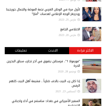
لأول مرة في الوطن العربي نجمة الموضة والجمال جورجينا
رودريغز الوجه الإعلاني لعدسات "أمارا"
مارس 25, 2023
الاعلامي الجامع
مارس 20, 2023
الاكثر قراءة
الاحدث
تعليقات
"فورمولا 1".. فرستابن يتفوق في آخر تجارب سباق البحرين
الحرة
نوفمبر 28, 2020
إذا كان رب البيت بالدف ضارباً .. فشيمة أهل البيت كلهم
الرقص
أغسطس 23, 2021
السفير الأميركي في بغداد: ساستمر في أداءِ واجباتي
الاعتيادية