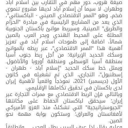
صيغة هروب، دور مهم في التقارب بين اسلام آباد
وطهران. لا سيما أن إسلام آباد لديها مشروع تنموي
ضخم، وهو "الممر الاقتصادي الصيني - الباكستاني"،
الذي يعد من المشاريع الرئيسية في مبادرة "الحزام
والطريق" الصينية، وسيربط موانئ باكستان الجنوبية
المطلة على المحيط الهندي وبحر العرب بالصين
شمالاً، اضافة إلى طموحات اسلام آباد في تعزيز
أهمية هذا "الممر الاقتصادي"، عبر ربطه بالموانئ
وسكك الحديد الإيرانية؛ من أجل ربط جنوب آسيا
بمنطقة آسيا الوسطى ومنطقة أوروبا والأناضول.
ويمثل خط سكك الحديد "إسلام آباد - طهران -
إسطنبول"، التجاري، الذي تم تشغيله في كانون
الأول (ديسمبر) 2021، نموذجاً واقعياً لأهمية إيران
لدى باكستان في تحقيق تكاملها الإقليمي.
وبالتالي فإن الربط الاقتصادي مع ممرات التجارة عبر
إيران؛ سيحقق لباكستان الحفاظ على مكانتها
"الجيوستراتيجية" التي تشكلتْ منذ الغزو الأميركي
لأفغانستان والعراق؛ وستكون بوابة مهمة نحو
الصين.
وعليه يقال إذا عرف السبب بطل العجب ... وانطلاقاً