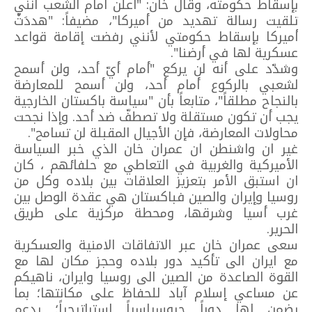
بإسقاط حكومته، وقال خان: "أعلن أمام الشعب أنّني
تلقيت رسالة تهديد من أميركا"، مضيفاً: "هددَتْ
أميركا بإسقاط حكومتي لأنني رفضت إقامة قواعد
عسكرية لها في أرضنا".
وشدّد على أنه لن يركع "أمام أيّ أحد، ولن أسمح
لشعبي بالركوع أمام أحد، ولن أسمح للمعارضة
بالنجاح مطلقاً"، متابعاً بأن "سياسة باكستان الخارجية
يجب أن تكون مستقلة ولا تصطفّ ضد أحد. وإذا نجحت
محاولات المعارضة، فإن الأجيال المقبلة لن تسامح".
غير ان واشنطن ان عمران خان الذي خبر السياسة
الأميركية والغربية في التعاطي مع حلفائهم ، كان
ان استبق الأمر بتعزيز العلاقات بين بلاده وكل من
روسيا وإيران والصين فباكستان هي عقدة الوصل بين
غرب أسيا وشرقها، ومحطة مركزية على طريق
الحرير.
سعى عمران خان عبر الاتفاقات الامنية والعسكرية
مع ايران الى تأكيد دور بلاده وحجز مكان لها مع
القوة الصاعدة من الصين الى روسيا وايران، ناهيكم
عن مساعي إسلام آباد للحفاظ على مكانتها؛ بما
يضمن لها دوراً جيوسياسياً استراتيجياً؛ يدعم