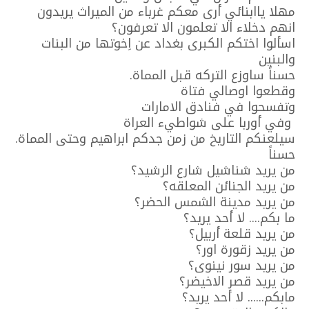
مهلا ياابنائي أرى معكم غرباء من الميراث يريدون
انهم دخلاء الا تعلمون الا تعرفون؟
اسألوا اختكم الكبرى بغداد عن اِخوتها من البنات
والبنين
حسناََ ساوزع التركه قبل المماة.
وقطعوا اوصالي فتاة
وتفسحوا في فنادق الامارات
وفي أوربا على شواطيء العراة
سيلعنكم التاريخ من زمن جدكم ابراهيم وحتى المماة.
حسناََ
من يريد شناشيل شارع الرشيد؟
من يريد الجنائن المعلقه؟
من يريد مدينة الشمس الحضر؟
ما بكم.... لا أحد يريد؟
َمن يريد قلعة أربيل؟
من يريد زقورة اور؟
من يريد سور نينوى؟
من يريد قصر الاخيضر؟
مابكم...... لا أحد يريد؟