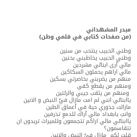
مبدر المشهداني
(من صفحات كتابي في قلمي وطن)
وطني الحبيب ينتحب من سنين
وطني الحبيب يخاطبني بحنين
مالي أرى ابنائي مشردين
مالي اراهم يحملون السكاكين
منهم من يضربني بخاصرتي بسكين
ومنهم من يقطع كفي
ومنهم من يثقب جيبي والرئتين
ياابنائي انني لم امت مازال فيَّ النبض و الانين
مازالت جذوري حية في أعماق الطين
وانتِ يابغداد مالي أراك للدمعِ تذرفين
ياابنائي مالي اراكم تتجمعون وللميراث تريدون ان
تتقاسمون؟
قلت لكم مازال فيَّ النبض والانين