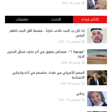
مارس 20, 2023
الاكثر قراءة
الاحدث
تعليقات
إذا كان رب البيت بالدف ضارباً .. فشيمة أهل البيت كلهم
الرقص
أغسطس 23, 2021
"فورمولا 1".. فرستابن يتفوق في آخر تجارب سباق البحرين
الحرة
نوفمبر 28, 2020
السفير الأميركي في بغداد: ساستمر في أداءِ واجباتي
الاعتيادية
ديسمبر 03, 2020
رجائي
أغسطس 23, 2021