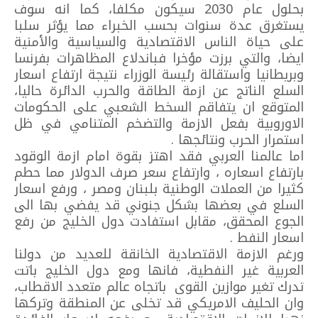
بحلول عام 2030 سيكون مكلفا، كما انه سوف
يستغرق عدة سنوات بحسب الخبراء مما يؤثر سلبا
على حياة الناس الاقتصادية والسياسية والأمنية
ايضا، والتي برزت مؤخرا فباندلاع المظاهرات بفرنسا
وبريطانيا واستقالة رئيسة الوزراء نتيجة ارتفاع اسعار
السلع الناتج عن ازمة الطاقة والحرب الدائرة حاليا،
المتوقع ان يتفاقم السخط الشعبي على الحكومات
الاوروبية بفعل الازمة والتضخم المتنامي في ظل
استمرار الحرب ونتائجها .
اما عالمنا العربي فقد اهتز بقوة امام ازمة الوقود
بارتفاع اسعاره ، وارتفاع سعر صرف الدولار مما حطم
كثيرا من العملات الوطنية بلبنان ومصر ، ورفع اسعار
السلع في بعضها بشكل جنوني قد يفضي بها الى
الجوع المحقق، مقابل استفادت دول الخليج من رفع
اسعار النفط .
ورغم الازمة الاقتصادية الخانقة للعديد من دولنا
العربية غير النفطية، فانها ومع دول الخليج باتت
تدرك تغير موازين القوى باتجاه عالم متعدد الاقطاب،
وان الحليف الامريكي قد تخلى عن المنطقة وتركها