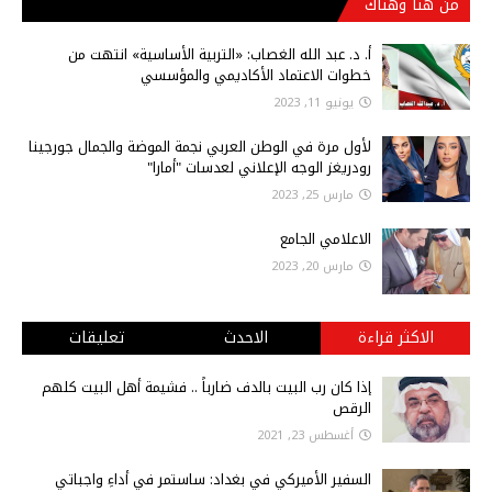
من هنا وهناك
أ‌. د. عبد الله الغصاب: «التربية الأساسية» انتهت من
خطوات الاعتماد الأكاديمي والمؤسسي
يونيو 11, 2023
لأول مرة في الوطن العربي نجمة الموضة والجمال جورجينا
رودريغز الوجه الإعلاني لعدسات "أمارا"
مارس 25, 2023
الاعلامي الجامع
مارس 20, 2023
الاكثر قراءة
الاحدث
تعليقات
إذا كان رب البيت بالدف ضارباً .. فشيمة أهل البيت كلهم
الرقص
أغسطس 23, 2021
السفير الأميركي في بغداد: ساستمر في أداءِ واجباتي