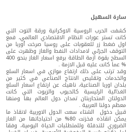
سارة السهيل
كشفت الحرب الروسية الاوكرانية ورقة التوت التي
كانت تستر عورات النظام الاقتصادي العالمي، فمع
اول ضغط زر للعقوبات على روسيا صرخت أوربا من
التوقف الجزئي لامدادات النفط والغاز وظهرت على
السطح بقوة ازمة الطاقة برفع اسعار الغاز بنحو 400
% عما كانت عليه قبل الازمة .
وقد ترتب على ذلك ارتفاع موازي في اسعار السلع
والخدمات وتقليص الانتاج الصناعي في كثير من
بلدان اوربا الصناعية، ناهيك عن ارتفاع اسعار السلع
الغذائية الرئيسية كالحبوب والزيوت التي كانت
الدولتان المتحاربتان تمدان دول العالم بها ومنها
معظم دولنا العربية .
قبيل دخول الشتاء سعت الدول الاوربية لانقاذ ما
يمكن انقاذه فخزنت 80% من احتياجاتها من الغاز
الضروري للتدفئة وللمتطلبات الحياة اليومية، وفقا