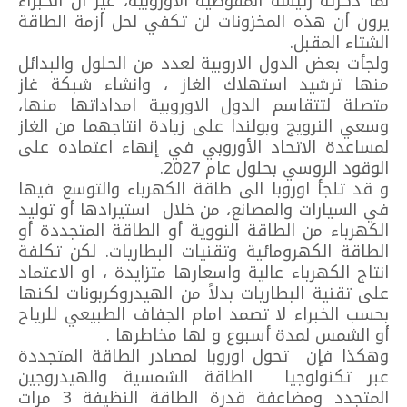
لما ذكرته رئيسة المفوضية الأوروبية، غير ان الخبراء
يرون أن هذه المخزونات لن تكفي لحل أزمة الطاقة
الشتاء المقبل.
ولجأت بعض الدول الاروبية لعدد من الحلول والبدائل
منها ترشيد استهلاك الغاز ، وانشاء شبكة غاز
متصلة لتتقاسم الدول الاوروبية امداداتها منها،
وسعي النرويج وبولندا على زيادة انتاجهما من الغاز
لمساعدة الاتحاد الأوروبي في إنهاء اعتماده على
الوقود الروسي بحلول عام 2027.
و قد تلجأ اوروبا الى طاقة الكهرباء والتوسع فيها
في السيارات والمصانع، من خلال استيرادها أو توليد
الكهرباء من الطاقة النووية أو الطاقة المتجددة أو
الطاقة الكهرومائية وتقنيات البطاريات. لكن تكلفة
انتاج الكهرباء عالية واسعارها متزايدة ، او الاعتماد
على تقنية البطاريات بدلاً من الهيدروكربونات لكنها
بحسب الخبراء لا تصمد امام الجفاف الطبيعي للرياح
أو الشمس لمدة أسبوع و لها مخاطرها .
وهكذا فإن تحول اوروبا لمصادر الطاقة المتجددة
عبر تكنولوجيا الطاقة الشمسية والهيدروجين
المتجدد ومضاعفة قدرة الطاقة النظيفة 3 مرات